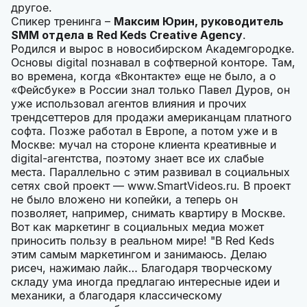
другое.
Спикер тренинга –
Максим Юрин, руководитель
SMM отдела в Red Keds Creative Agency
.
Родился и вырос в новосибирском Академгородке.
Основы digital познавал в софтверной конторе. Там,
во времена, когда «Вконтакте» еще не было, а о
«Фейсбуке» в России знал только Павел Дуров, он
уже использовал агентов влияния и прочих
трендсеттеров для продажи американцам платного
софта. Позже работал в Европе, а потом уже и в
Москве: мучал на стороне клиента креативные и
digital-агентства, поэтому знает все их слабые
места. Параллельно с этим развивал в социальных
сетях свой проект — www.SmartVideos.ru. В проект
не было вложено ни копейки, а теперь он
позволяет, например, снимать квартиру в Москве.
Вот как маркетинг в социальных медиа может
приносить пользу в реальном мире! "В Red Keds
этим самым маркетингом и занимаюсь. Делаю
рисеч, нажимаю лайк… Благодаря творческому
складу ума иногда предлагаю интересные идеи и
механики, а благодаря классическому