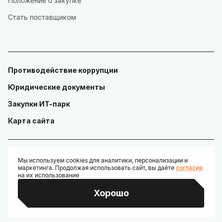
Положение о закупке
Стать поставщиком
Противодействие коррупции
Юридические документы
Закупки ИТ-парк
Карта сайта
Мы используем cookies для аналитики, персонализации и
маркетинга. Продолжая использовать сайт, вы даёте
согласие
© ГАУ "Технопарк в сфере высоких технологий «ИТ-парк»"
на их использование
Разработано:
Хорошо
Credits: Google Fonts, Material Symbols