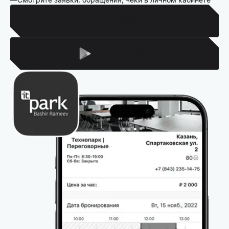
Для Iphone
Для Android