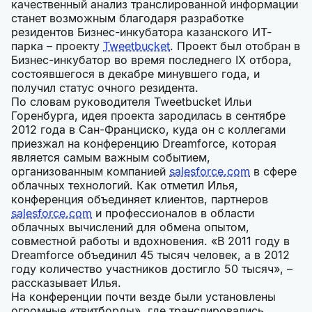
качественный анализ транслированной информации
станет возможным благодаря разработке
резидентов Бизнес-инкубатора казанского ИТ-
парка – проекту
Tweetbucket
. Проект был отобран в
Бизнес-инкубатор во время последнего IX отбора,
состоявшегося в декабре минувшего года, и
получил статус очного резидента.
По словам руководителя Tweetbucket Ильи
Горенбурга, идея проекта зародилась в сентябре
2012 года в Сан-Франциско, куда он с коллегами
приезжал на конференцию Dreamforce, которая
является самым важным событием,
организованным компанией
salesforce.com
в сфере
облачных технологий. Как отметил Илья,
конференция объединяет клиентов, партнеров
salesforce.com
и профессионалов в области
облачных вычислений для обмена опытом,
совместной работы и вдохновения. «В 2011 году в
Dreamforce объединил 45 тысяч человек, а в 2012
году количество участников достигло 50 тысяч», –
рассказывает Илья.
На конференции почти везде были установлены
огромные «твитборды», где транслировались