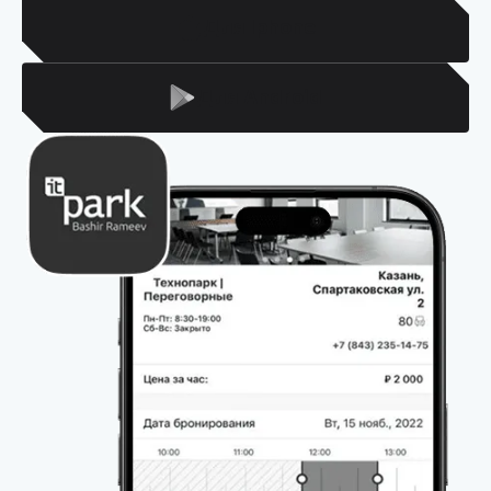
Для Iphone
Для Android