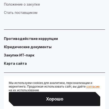
Положение о закупке
Стать поставщиком
Противодействие коррупции
Юридические документы
Закупки ИТ-парк
Карта сайта
Мы используем cookies для аналитики, персонализации и
маркетинга. Продолжая использовать сайт, вы даёте
согласие
© ГАУ "Технопарк в сфере высоких технологий «ИТ-парк»"
на их использование
Разработано:
Хорошо
Credits: Google Fonts, Material Symbols