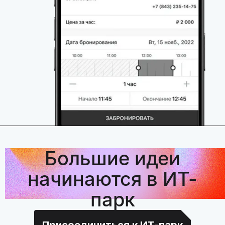
Большие идеи
начинаются в ИТ-
парк
Присоединиться к ИТ-парк