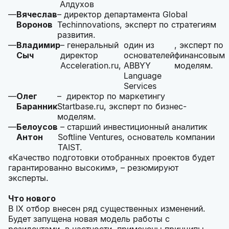
Алдухов
Вячеслав
– директор департамента Global
Воронов
Techinnovations, эксперт по стратегиям
развития.
Владимир
– генеральный
один из
, эксперт по
Сыч
директор
основателей
финансовым
Acceleration.ru,
ABBYY
моделям.
Language
Services
Олег
– директор по маркетингу
Баранник
Startbase.ru, эксперт по бизнес-
моделям.
Белоусов
– старший инвестиционный аналитик
Антон
Softline Ventures, основатель компании
TAIST.
«Качество подготовки отобранных проектов будет
гарантированно высоким», – резюмируют
эксперты.
Что нового
В IX отбор внесен ряд существенных изменений.
Будет запущена новая модель работы с