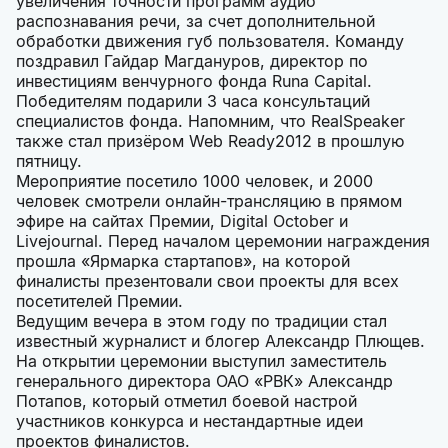
увеличения точности программ аудио
распознавания речи, за счет дополнительной
обработки движения губ пользователя. Команду
поздравил Гайдар Магдануров, директор по
инвестициям венчурного фонда Runa Capital.
Победителям подарили 3 часа консультаций
специалистов фонда. Напомним, что RealSpeaker
также стал призёром Web Ready2012 в прошлую
пятницу.
Мероприятие посетило 1000 человек, и 2000
человек смотрели онлайн-трансляцию в прямом
эфире на сайтах Премии, Digital October и
Livejournal. Перед началом церемонии награждения
прошла «Ярмарка стартапов», на которой
финалисты презентовали свои проекты для всех
посетителей Премии.
Ведущим вечера в этом году по традиции стал
известный журналист и блогер Александр Плющев.
На открытии церемонии выступил заместитель
генерального директора ОАО «РВК» Александр
Потапов, который отметил боевой настрой
участников конкурса и нестандартные идеи
проектов финалистов.