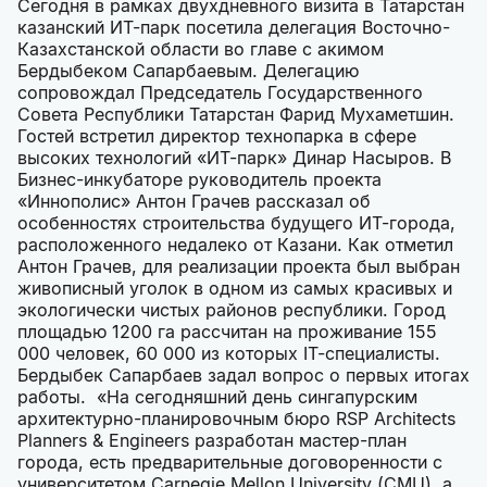
Сегодня в рамках двухдневного визита в Татарстан
казанский ИТ-парк посетила делегация Восточно-
Казахстанской области во главе с акимом
Бердыбеком Сапарбаевым. Делегацию
сопровождал Председатель Государственного
Совета Республики Татарстан Фарид Мухаметшин.
Гостей встретил директор технопарка в сфере
высоких технологий «ИТ-парк» Динар Насыров. В
Бизнес-инкубаторе руководитель проекта
«Иннополис» Антон Грачев рассказал об
особенностях строительства будущего ИТ-города,
расположенного недалеко от Казани. Как отметил
Антон Грачев, для реализации проекта был выбран
живописный уголок в одном из самых красивых и
экологически чистых районов республики. Город
площадью 1200 га рассчитан на проживание 155
000 человек, 60 000 из которых IT-специалисты.
Бердыбек Сапарбаев задал вопрос о первых итогах
работы. «На сегодняшний день сингапурским
архитектурно-планировочным бюро RSP Architects
Planners & Engineers разработан мастер-план
города, есть предварительные договоренности с
университетом Carnegie Mellon University (CMU), а