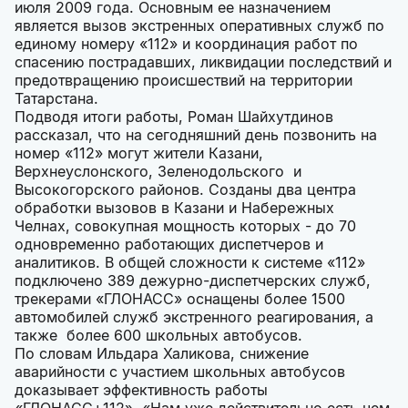
июля 2009 года. Основным ее назначением
является вызов экстренных оперативных служб по
единому номеру «112» и координация работ по
спасению пострадавших, ликвидации последствий и
предотвращению происшествий на территории
Татарстана.
Подводя итоги работы, Роман Шайхутдинов
рассказал, что на сегодняшний день позвонить на
номер «112» могут жители Казани,
Верхнеуслонского, Зеленодольского и
Высокогорского районов. Созданы два центра
обработки вызовов в Казани и Набережных
Челнах, совокупная мощность которых - до 70
одновременно работающих диспетчеров и
аналитиков. В общей сложности к системе «112»
подключено 389 дежурно-диспетчерских служб,
трекерами «ГЛОНАСС» оснащены более 1500
автомобилей служб экстренного реагирования, а
также более 600 школьных автобусов.
По словам Ильдара Халикова, снижение
аварийности с участием школьных автобусов
доказывает эффективность работы
«ГЛОНАСС+112». «Нам уже действительно есть чем