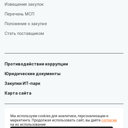
Извещения закупок
Перечень МСП
Положение о закупке
Стать поставщиком
Противодействие коррупции
Юридические документы
Закупки ИТ-парк
Карта сайта
Мы используем cookies для аналитики, персонализации и
маркетинга. Продолжая использовать сайт, вы даёте
согласие
© ГАУ "Технопарк в сфере высоких технологий «ИТ-парк»"
на их использование
Разработано: