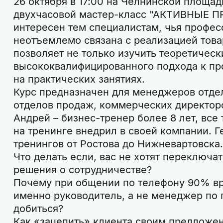
26 октября в 17:00 на Челнинской площад
двухчасовой мастер-класс "АКТИВНЫЕ П
интересен тем специалистам, чья профес
неотъемлемо связана с реализацией това
позволяет не только изучить теоретичес
высококвалифицированного подхода к про
на практических занятиях.
Курс предназначен для менеджеров отде
отделов продаж, коммерческих директор
Андрей – бизнес-тренер более 8 лет, все
на тренинге внедрил в своей компании. 
тренингов от Ростова до Нижневартовска.
Что делать если, вас не хотят переключ
решения о сотрудничестве?
Почему при общении по телефону 90% в
именно руководитель, а не менеджер по 
добиться?
Как «зацепить» клиента своим предложен