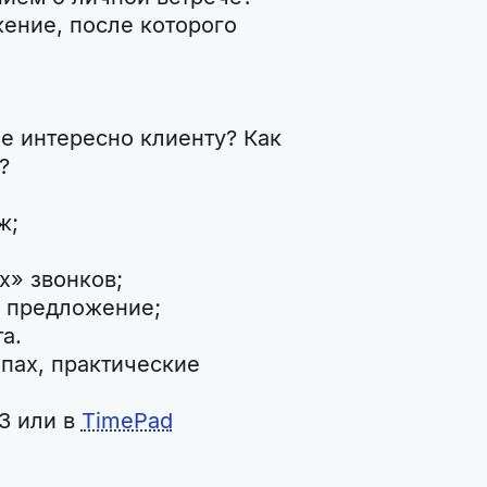
ение, после которого
 интересно клиенту? Как
?
ж;
х» звонков;
е предложение;
а.
пах, практические
63 или в
TimePad