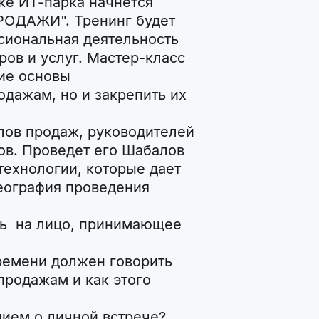
ке ИТ-парка начнется
РОДАЖИ". Тренинг будет
сиональная деятельность
ров и услуг. Мастер-класс
кие основы
дажам, но и закрепить их
лов продаж, руководителей
ов. Проведет его Шабалов
 технологии, которые дает
География проведения
ать на лицо, принимающее
ремени должен говорить
продажам и как этого
ием о личной встрече?