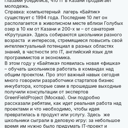
глазами убедились, что IT в Казани продвигает
молодежь.
Справка: компьютерный лагерь «Байтик»
существует с 1994 года. Последние 10 лет он
располагается в живописном месте вблизи Голубых
озер в 10 км от Казани и 200-х м – от санатория
«Крутушка». Здесь собираются школьники разного
возраста и интересов, стремящиеся повысить свой
интеллектуальный потенциал в разных областях
знаний, в частности это IT, английский язык для
программистов и экономика.
В этом году у «Байтика» появилась новая «фишка»
– обучать школьников работать в командах над
общим проектом. Про этот важный навык сегодня
много говорили разработчики стартапов бизнес
инкубатора, которые сами в прошедшие выходные
получили консультации от экспертов
GreenFieldProject (Москва). Они подробно
рассказали ребятам, как идет реальная работа над
проектами и что необходимо, чтобы идея
превратилась в продукт или услугу. Здесь же
школьники сыграли в деловую игру: за небольшое
время им нужно было придумать IT-проект и