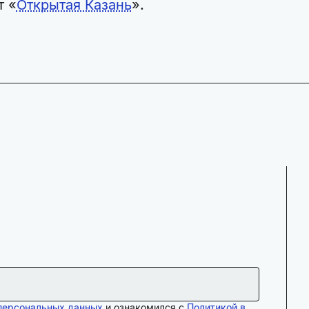
т «
Открытая Казань
».
персональных данных
и ознакомился с
Политикой в