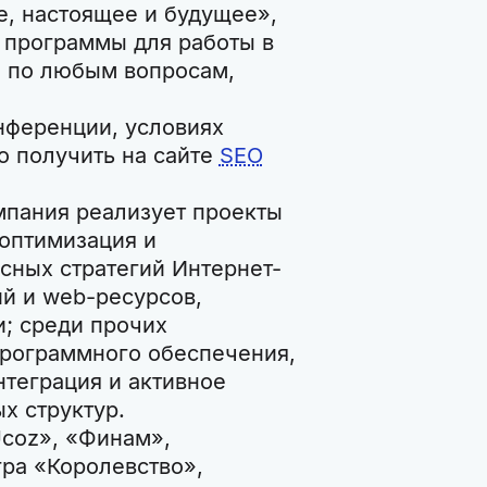
е, настоящее и будущее»,
 программы для работы в
е по любым вопросам,
ференции, условиях
о получить на сайте
SEO
омпания реализует проекты
оптимизация и
сных стратегий Интернет-
й и web-ресурсов,
; среди прочих
программного обеспечения,
нтеграция и активное
х структур.
Ucoz», «Финам»,
гра «Королевство»,