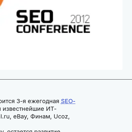
тоится 3-я ежегодная
SEO-
я известнейшие ИТ-
l.ru, eBay, Финам, Ucoz,
, остается развитие