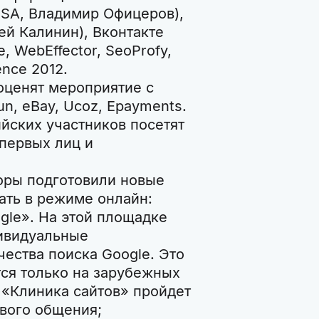
USA, Владимир Офицеров),
ей Калинин), Вконтакте
 WebEffector, SeoProfy,
nce 2012.
 оценят мероприятие с
n, eBay, Ucoz, Epayments.
йских участников посетят
первых лиц и
оры подготовили новые
ать в режиме онлайн:
gle». На этой площадке
ивидуальные
ества поиска Google. Это
ся только на зарубежных
 «Клиника сайтов» пройдет
ивого общения;