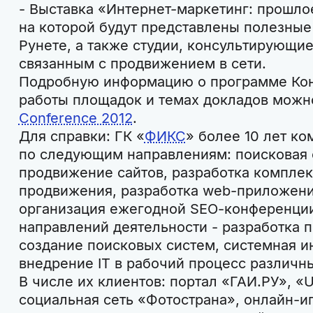
- Выставка «Интернет-маркетинг: прошло
на которой будут представлены полезные
Рунете, а также студии, консультирующи
связанным с продвижением в сети.
Подробную информацию о программе Кон
работы площадок и темах докладов можн
Conference 2012
.
Для справки: ГК «
ФИКС
» более 10 лет к
по следующим направлениям: поисковая 
продвижение сайтов, разработка комплек
продвижения, разработка web-приложени
организация ежегодной SEO-конференции
направлений деятельности - разработка 
создание поисковых систем, системная и
внедрение IT в рабочий процесс различны
В числе их клиентов: портал «ГАИ.РУ», «
социальная сеть «Фотострана», онлайн-и