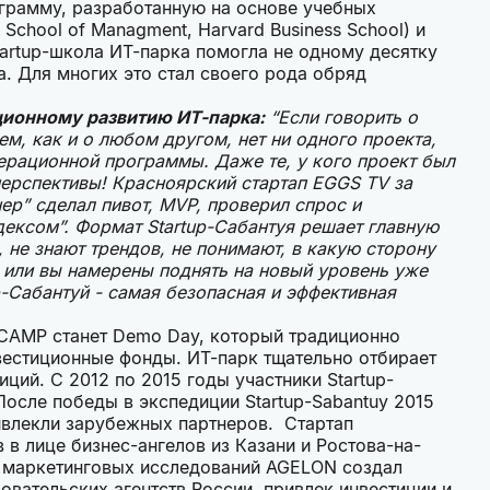
ограмму, разработанную на основе учебных
chool of Managment, Harvard Business School) и
tartup-школа ИТ-парка помогла не одному десятку
. Для многих это стал своего рода обряд
ционному развитию ИТ-парка:
“Если говорить о
ем, как и о любом другом, нет ни одного проекта,
ерационной программы. Даже те, у кого проект был
ерспективы! Красноярский стартап EGGS TV за
ер” сделал пивот, MVP, проверил спрос и
ексом”. Формат Startup-Сабантуя решает главную
 не знают трендов, не понимают, в какую сторону
я или вы намерены поднять на новый уровень уже
p-Сабантуй - самая безопасная и эффективная
CAMP станет Demo Day, который традиционно
вестиционные фонды. ИТ-парк тщательно отбирает
ций. С 2012 по 2015 годы участники Startup-
После победы в экспедиции Startup-Sabantuy 2015
ивлекли зарубежных партнеров. Стартап
 в лице бизнес-ангелов из Казани и Ростова-на-
с маркетинговых исследований AGELON создал
вательских агентств России, привлек инвестиции и