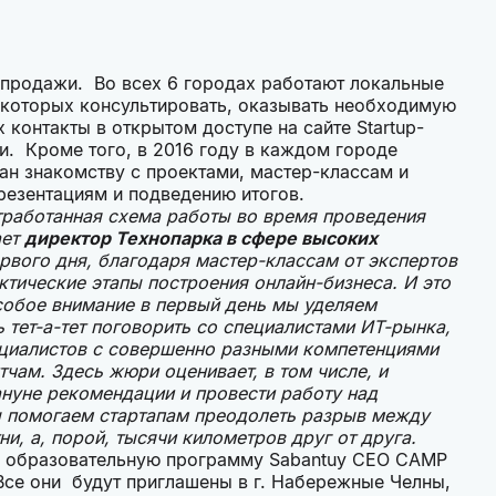
 продажи. Во всех 6 городах работают локальные
а которых консультировать, оказывать необходимую
контакты в открытом доступе на сайте Startup-
и. Кроме того, в 2016 году в каждом городе
ан знакомству с проектами, мастер-классам и
резентациям и подведению итогов.
тработанная схема работы во время проведения
ает
директор Технопарка в сфере высоких
рвого дня, благодаря мастер-классам от экспертов
ктические этапы построения онлайн-бизнеса. И это
Особое внимание в первый день мы уделяем
 тет-а-тет поговорить со специалистами ИТ-рынка,
пециалистов с совершенно разными компетенциями
тчам. Здесь жюри оценивает, в том числе, и
нуне рекомендации и провести работу над
ы помогаем стартапам преодолеть разрыв между
и, а, порой, тысячи километров друг от друга.
на образовательную программу Sabantuy CEO CAMP
. Все они будут приглашены в г. Набережные Челны,