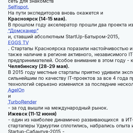
сеть для знакомств
Selfispot.
На пути экспедиторов вновь окажется и
Красноярск (14-15 мая).
В прошлом году акселератор прошли два проекта из
“Домсканер”
и, ставший абсолютным StartUp-Батыром-2015,
EGGS TV
. Стартапы Красноярска поразили настойчивостью и 
также наличие в регионе активного, независимого 
предпринимателей. Особое внимание в этом году - 
Челябинску (28-29 мая).
В 2015 году местные стартапы приятно удивили эксп
сильнейшим по качеству IT-проектов за все 4 года
технологий серьезно изменился за последние нескол
AgelOn
и
TurboRender
- за год вышли на международный рынок.
Ижевск (11-12 июня)
- один из наиболее динамично развивающихся в ИТ
стартаперы Удмуртии сплотились, набрались опыта 
Startup-Сабантуя-2015 -