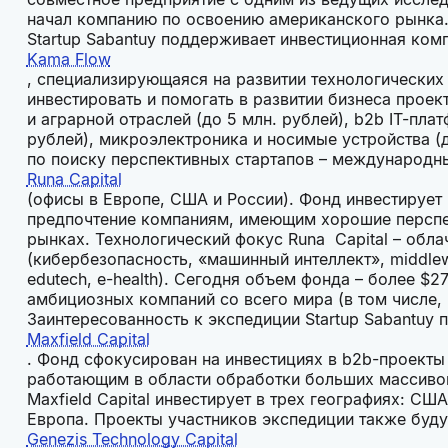
начал компанию по освоению американского рынка.
Startup Sabantuy поддерживает инвестиционная ком
Kama Flow
, специализирующаяся на развитии технологических 
инвестировать и помогать в развитии бизнеса проек
и аграрной отраслей (до 5 млн. рублей), b2b IT-пла
рублей), микроэлектроника и носимые устройства (д
по поиску перспективных стартапов – международн
Runa Capital
(офисы в Европе, США и России). Фонд инвестирует н
предпочтение компаниям, имеющим хорошие перспе
рынках. Технологический фокус Runa Capital – обла
(кибербезопасность, «машинный интеллект», middlew
edutech, e-health). Сегодня объем фонда – более $
амбициозных компаний со всего мира (в том числе, N
Заинтересованность к экспедиции Startup Sabantu
Maxfield Capital
. Фонд сфокусирован на инвестициях в b2b-проекты
работающим в области обработки больших массивов 
Maxfield Capital инвестирует в трех географиях: С
Европа. Проекты участников экспедиции также буду
Genezis Technology Capital