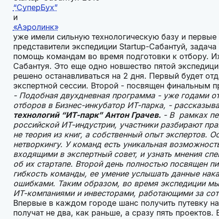
“СуперБух”
и
«Аэролинк»
уже имели сильную технологическую базу и первые
представители экспедиции Startup-Сабантуй, задач
помощь командам во время подготовки к отбору. Их 
Сабантуя. Это еще одно новшество пятой экспедици
решено останавливаться на 2 дня. Первый будет отд
экспертной сессии. Второй - посвящен финальным п
- Подобная двухдневная программа - уже годами о
отборов в Бизнес-инкубатор ИТ-парка, - рассказыв
технологий “ИТ-парк” Антон Грачев.
- В рамках пе
российской ИТ-индустрии, участники разбирают пра
не теория из книг, а собственный опыт экспертов. 
нетворкингу. У команд есть уникальная возможность
входящими в экспертный совет, и узнать мнения с
об их стартапе. Второй день полностью посвящен пи
гибкость команды, ее умение услышать данные нака
ошибками. Таким образом, во время экспедиции м
ИТ-компаниями и инвесторами, работающими за сотн
Впервые в каждом городе шанс получить путевку 
получат не два, как раньше, а сразу пять проектов