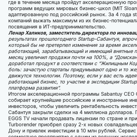
где в течение месяца пройдут акселерационную пр
программ ведущих мировых бизнес-школ (MIT Sloan S
адаптированную под российский рынок. За 4 года s
компаний выжать максимум из их бизнес-потенциала
посвящения в ИТ-предпринимательство.
Ленар Халиков, заместитель директора по иннова
результатах прошлогоднего Startup-Сабантуя, впроч
который бы не претерпел изменения за время аксел
работающий, зарабатывающий и имеющий внятные п
месяц увеличил продажи почти на 100%, а “Домскан
доработал продукт в соответствии с “Жилищным Код
боль: зачастую стартапы придумывают одно и то же,
движутся технологии. Поэтому, если у вас есть иде
работающий бизнес, то участие в экспедиции Startu
платформа развития”.
Итогом акселерационной программы Sabantuy CEO 
собирает крупнейшие российские и иностранные ин
инвесторов, чтобы увеличить рентабельность инвести
Сабантуя закрыли сделки на 4 миллиона долларов. 
EGGS TV начали продавать лицензии по стране и пр
Turborender приобрел сразу 2-х новых совладельцев
Дону и привлек инвестиции в 10 млн рублей. Серви
совместное предприятие с одним из ведущих исследо