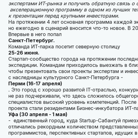
экспертами ИТ-рынка и получить обратную связь о 
акселерационную программу в одном из лучших тех
к презентации перед крупными инвесторами.
На протяжении 4 лет основная программа каждой эк
но ежегодно в сценарий вносится что-то новое. В 2
Впервые в него попал
Санкт-Петербург.
Команда ИТ-парка посетит северную столицу
25-26 июня.
Стартап-сообщество города на протяжении последни
экспедиции. Командам приходилось выезжать в ближ
чтобы презентовать свои проекты экспертам и инве
с наследницы культурного Санкт-Петербурга -
Перми (16-17 апреля)
. Это город с хорошо развитой IT-отраслью, конку
не раз подчеркивали, что здесь сложилось общегор
специалистов высокий уровень компетенций. После 
проекта стали резидентами Бизнес-инкубатора ИТ-
Уфа (30 апреля - 1 мая)
- единственный город, куда Startup-Сабантуй прие
отличались рекордным количеством представленных
программистов, перспективных стартапов, идущих в