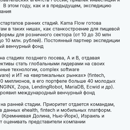
 В этом году, как и в предыдущем, экспедицию
пания
стартапов ранних стадий. Kama Flow готова
там в таких нишах, как станкостроение для пищевой
тформы для розничного сектора (от 10 до 30 млн
о 10 млн. рублей). Постоянный партнер экспедиции
ый венчурный фонд
а стадиях позднего посева, А и B, отдавая
ктивы стать глобальными лидерами на своих
чные технологии, complex software
are) и ИТ на «вертикальных рынках» (fintech,
270 миллионов, в его портфеле больше 40 молодых
GINX, Zopa, LendingRobot, MariaDB, Ecwid и др).
y проявил международный венчурный фонд
 на ранней стадии. Приоритет отдается командам,
данных ehealth, fintech и мобильных платформ.
ША (Кремниевая Долина, Нью-Йорк), Израиль и
т оценивать представители компании