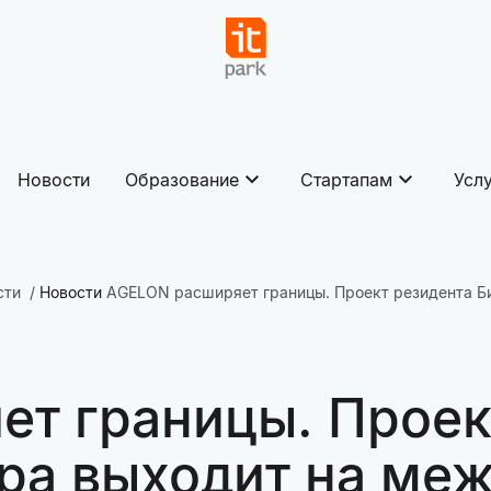
Новости
Образование
Стартапам
Усл
сти
Новости
AGELON расширяет границы. Проект резидента Б
т границы. Проек
ра выходит на ме