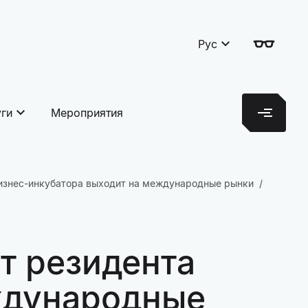
Рус
уги
Мероприятия
изнес-инкубатора выходит на международные рынки
т резидента
ждународные