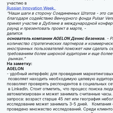
участию в
Russian Innovation Week.
“Наши шаги в сторону Соединенных Штатов - это са
благодаря содействию Венчурного фонда Pulsar Vent
принял участие в Дублине в международной конфе
раунд и презентовать проект в марте, -
делится
основатель компании AGELON Денис Безенков
. - 
количество стратегических партнеров и коммерческ
иностранных пользователей поможет нам сделать с
требованиям более широкой аудитории и еще боле
рынках.”
На заметку:
AGELON
- удобный интерфейс для проведения маркетинговых
позволяет находить необходимую целевую аудитори
позволяет проверять респондентов в социальных сет
в LinkedIn. Стоит отметить, что процесс поиска лю
автоматизирован и может занимать считанные час
запроса: возраст старше 45 лет или география небо
исследование может занимать 3-5 дней. Компания о
проведено множество исследований. Среди клиенто