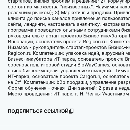
стартапов, анализ проблем и решений); 2) Формулир
состоят из множества "неизвестных". Научимся нахо
реальным рынком); 3) Маркетинг и продажи. Привле
клиента до поиска каналов привлечения пользовател
сайты, лендинги, настраивать аналитику, настраив
программа проводится опытными сотрудниками бизн
руководитель стартап-проектов Бизнес-инкубатора
Инновации, основатель проекта Regicon.ru Компете
Низамов - руководитель стартап-проектов Бизнес-и
Regicon.ru Компетенции: упаковка идей, вирусный 
Бизнес-инкубатора ИТ-парка, основатель проекта В
сооснователь игровой студии BigWayGames, основате
поиск бизнес-модели, управление командой. Тимур
ИТ-парка, основатель проекта Cargorun, основатель 
на C# Компетенции: b2b продажи, управление разр
Форма обучения - очная Дни занятий: 2 раза в неде
Место проведения: ИТ-парк, г. Н. Челны Участник
ПОДЕЛИТЬСЯ ССЫЛКОЙ