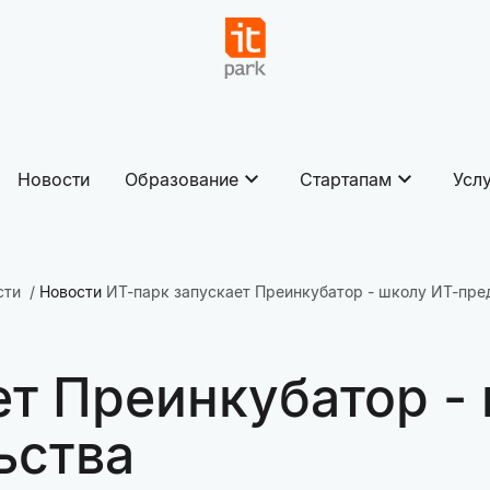
Новости
Образование
Стартапам
Усл
сти
Новости
ИТ-парк запускает Преинкубатор - школу ИТ-пр
ет Преинкубатор -
ьства