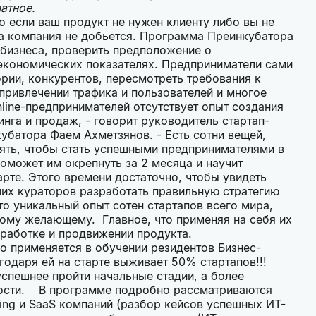
латное.
о если ваш продукт не нужен клиенту либо вы не
ха компания не добьется. Программа Преинкубатора
 бизнеса, проверить предположение о
 экономических показателях. Предприниматели сами
рии, конкурентов, пересмотреть требования к
привлечении трафика и пользователей и многое
nline-предпринимателей отсутствует опыт создания
нга и продаж, - говорит руководитель стартап-
батора Фаем Ахметзянов. - Есть сотни вещей,
нять, чтобы стать успешными предпринимателями в
оможет им окрепнуть за 2 месяца и научит
рте. Этого времени достаточно, чтобы увидеть
их кураторов разработать правильную стратегию
о уникальный опыт сотен стартапов всего мира,
бому желающему. Главное, что применяя на себя их
зработке и продвижении продукта.
 применяется в обучении резидентов Бизнес-
годаря ей на старте выживает 50% стартапов!!!
пешнее пройти начальные стадии, а более
ности. В программе подробно рассматриваются
ing и SaaS компаний (разбор кейсов успешных ИТ-