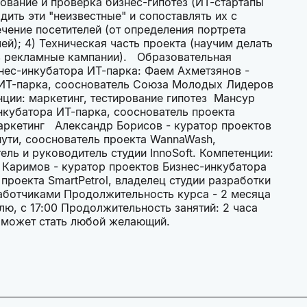
ование и проверка бизнес-гипотез (ИТ-стартапы
дить эти "неизвестные" и сопоставлять их с
чение посетителей (от определения портрета
ей); 4) Техническая часть проекта (научим делать
ать рекламные кампании). Образовательная
ес-инкубатора ИТ-парка: Фаем Ахметзянов -
 ИТ-парка, сооснователь Союза Молодых Лидеров
нции: маркетинг, тестирование гипотез Мансур
нкубатора ИТ-парка, сооснователь проекта
маркетинг Александр Борисов - куратор проектов
пути, сооснователь проекта WannaWash,
ль и руководитель студии InnoSoft. Компетенции:
 Каримов - куратор проектов Бизнес-инкубатора
проекта SmartPetrol, владелец студии разработки
аботчиками Продолжительность курса - 2 месяца
лю, с 17:00 Продолжительность занятий: 2 часа
ом может стать любой желающий.