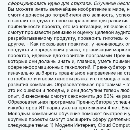
сформулировать идею для стартапа. Обучение бесп
Вы можете иметь величайшее изобретение в мире, н
смогли донести до потребителя его важность, успе
позволит продумать свое направление для развития
прибыльности проекта, его монетизации, ключевых
смогут произвести ревизию и оценку целевой аудито
разрабатываемому продукту, проверить гипотезы о 
другое. - Как показывает практика, у начинающих o
продукта и определения рынка, организации маркети
проектов, идейный вдохновитель программы Преинку
которые они должны знать и, главное, уметь приме
сфере информационных технологий. Преинкубатор п
изначально выбирать правильное направление на ста
потребности и возможности рынка и с помощью наш
развития компании. Образовательная программа - эт
это их ошибки и победы, и они доступны теперь лю
опыт, бизнесмены смогут сэкономить до 80% на ра
Образовательная программа Преинкубатора успешно
инкубаторов ИТ-парка уже на протяжении 4 лет. Бла
Молодым компаниям обучение поможет быстрее и ус
крупные проекты смогут расширить сферу деятель
следующие темы: 1) Модели Интернет, Cloud Comput