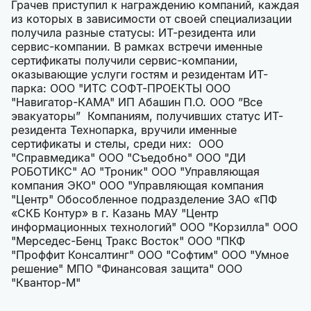
Грачев приступил к награждению компаний, каждая
из которых в зависимости от своей специализации
получила разные статусы: ИТ-резидента или
сервис-компании. В рамках встречи именные
сертификаты получили сервис-компании,
оказывающие услуги гостям и резидентам ИТ-
парка: ООО "ИТС СОФТ-ПРОЕКТЫ ООО
"Навигатор-КАМА" ИП Абашин П.О. ООО ”Все
эвакуаторы” Компаниям, получивших статус ИТ-
резидента Технопарка, вручили именные
сертификаты и стелы, среди них: ООО
"Справмедика" ООО "Съедобно" ООО "ДИ
РОБОТИКС" АО "Троник" ООО "Управляющая
компания ЭКО" ООО "Управляющая компания
"Центр" Обособленное подразделение ЗАО «ПФ
«СКБ Контур» в г. Казань МАУ "Центр
информационных технологий" ООО "Корзилла" ООО
"Мерседес-Бенц Тракс Восток" ООО "ПКФ
"Проффит Консалтинг" ООО "Софтим" ООО "Умное
решение" МПО "Финансовая защита" ООО
"Квантор-М"