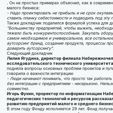
. Он на простых примерах объяснил, как в совреме
малого бизнеса:
- Надо проектировать не прибыль и не срок окупаем
ставить планку себестоимости и подводить под эту 
Также докладчик поделился формулой успеха для до
"Большинству предприятий, чтобы выжить, необходи
тяжело быть конкурентоспособным. Закупать обору
самое необходимое и универсальное, все остальное 
аутсорсинг бренд, создание продукта, процессы пр
доверить аутсорсингу".
Следующий докладчик
Лилия Ягудина, директор филиала Набережночел
исследовательского технического университет
подняла вопросы основных проблем проектов и пути
говорила о важности интеграции:
- Люди начинают понимать, что просто так работать
без интеграции с предприятием - несерьезно. Нельз
совместно.
Игорь Фукин, проректор по информатизации Наб
педагогических технологий и ресурсов рассказа
развитию предприятий малого и среднего бизнеса
В этом году Фонду исполняется 29 лет. Фонд получа