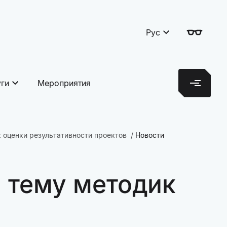
Рус
уги
Мероприятия
 оценки результативности проектов
Новости
а тему методик