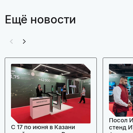
Ещё новости
Посол И
C 17 по июня в Казани
стенд И