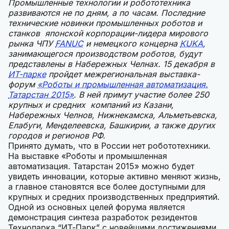
Промышленные технологии и робототехника
развиваются не по дням, а по часам. Последние
технические новинки промышленных роботов и
станков японской корпорации-лидера мирового
рынка ЧПУ
FANUC
и немецкого концерна
KUKA
,
занимающегося производством роботов, будут
представлены в Набережных Челнах. 15 декабря в
ИТ-парке
пройдет межрегиональная выставка-
форум
«Роботы и промышленная автоматизация.
Татарстан 2015»
. В ней примут участие более 250
крупных и средних компаний из Казани,
Набережных Челнов, Нижнекамска, Альметьевска,
Елабуги, Менделеевска, Башкирии, а также других
городов и регионов РФ.
Принято думать, что в России нет робототехники.
На выставке «Роботы и промышленная
автоматизация. Татарстан 2015» можно будет
увидеть инновации, которые активно меняют жизнь,
а главное становятся все более доступными для
крупных и средних производственных предприятий.
Одной из основных целей форума является
демонстрация синтеза разработок резидентов
Технопарка “ИТ-Парк” с новейшими достижениями