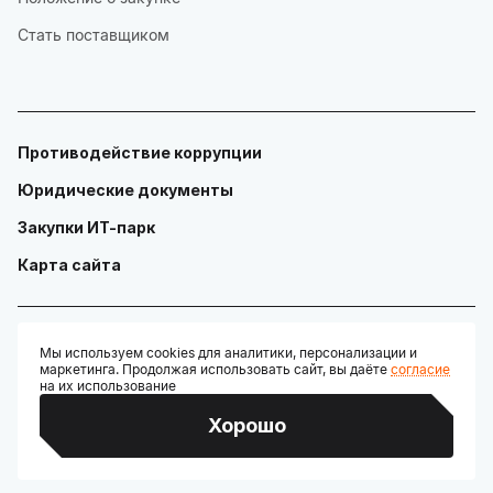
Стать поставщиком
Противодействие коррупции
Юридические документы
Закупки ИТ-парк
Карта сайта
Мы используем cookies для аналитики, персонализации и
маркетинга. Продолжая использовать сайт, вы даёте
согласие
© ГАУ "Технопарк в сфере высоких технологий «ИТ-парк»"
на их использование
Разработано:
Хорошо
Credits: Google Fonts, Material Symbols