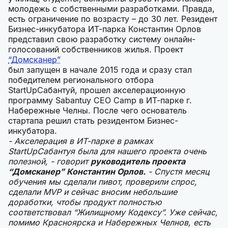
молодежь с собственными разработками. Правда,
есть ограничение по возрасту – до 30 лет. Резидент
Бизнес-инкубатора ИТ-парка Константин Орлов
представил свою разработку систему онлайн-
голосований собственников жилья. Проект
“Домсканер”
был запущен в начале 2015 года и сразу стал
победителем регионального отбора
StartUpСабантуй, прошел акселерационную
программу Sabantuy CEO Camp в ИТ-парке г.
Набережные Челны. После чего основатель
стартапа решил стать резидентом Бизнес-
инкубатора.
- Акселерация в ИТ-парке в рамках
StartUpСабантуя была для нашего проекта очень
полезной, - говорит
руководитель проекта
“Домсканер” Константин Орлов.
- Спустя месяц
обучения мы сделали пивот, проверили спрос,
сделали MVP и сейчас вносим небольшие
доработки, чтобы продукт полностью
соответствовал “Жилищному Кодексу”. Уже сейчас,
помимо Красноярска и Набережных Челнов, есть