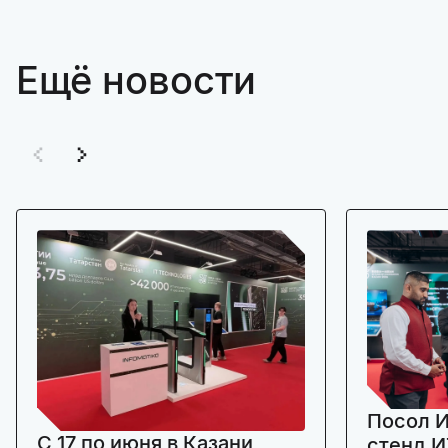
Ещё новости
Посол И
C 17 по июня в Казани
стенд И