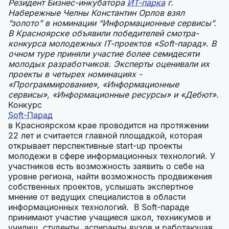
Резидент Бизнес-инкубатора
ИТ-парка
г.
Набережные Челны Константин Орлов взял
“золото” в номинации “Информационные сервисы”.
В Красноярске объявили победителей смотра-
конкурса молодежных IT-проектов «Soft-парад». В
очном туре приняли участие более семидесяти
молодых разработчиков. Эксперты оценивали их
проекты в четырех номинациях -
«Программирование», «Информационные
сервисы», «Информационные ресурсы» и «Дебют».
Конкурс
Soft-Парад
в Красноярском крае проводится на протяжении
22 лет и считается главной площадкой, которая
открывает перспективные start-up проекты
молодежи в сфере информационных технологий. У
участников есть возможность заявить о себе на
уровне региона, найти возможность продвижения
собственных проектов, услышать экспертное
мнение от ведущих специалистов в области
информационных технологий. В Soft-параде
принимают участие учащиеся школ, техникумов и
училищ, студенты, аспиранты вузов и работающая