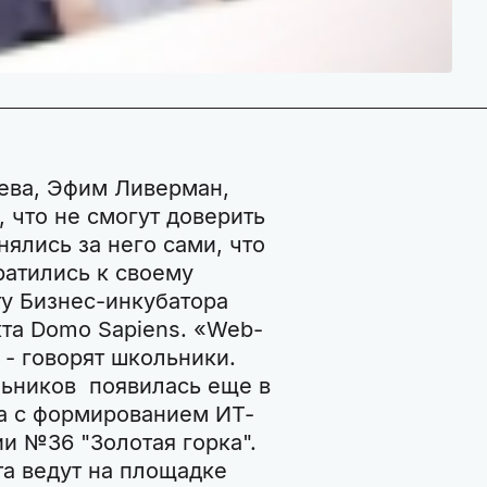
ева, Эфим Ливерман,
 что не смогут доверить
нялись за него сами, что
ратились к своему
у Бизнес-инкубатора
та Domo Sapiens. «Web-
 - говорят школьники.
льников появилась еще в
на с формированием ИТ-
ии №36 "Золотая горка".
та ведут на площадке