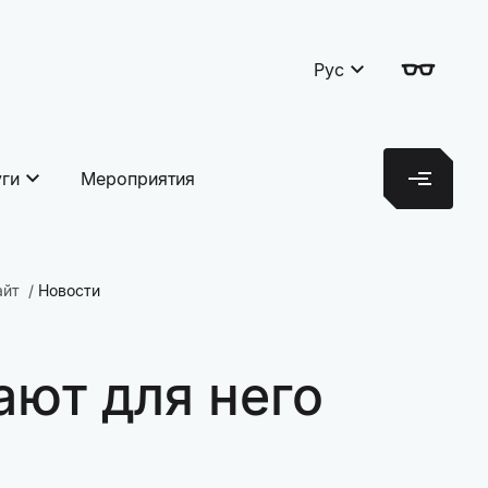
Рус
уги
Мероприятия
айт
Новости
ают для него