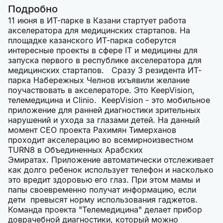
Подробно
11 июня в ИТ-парке в Казани стартует работа
акселератора для медицинских стартапов. На
площадке казанского ИТ-парка соберутся
интересные проекты в сфере IT и медицины для
запуска первого в республике акселератора для
медицинских стартапов. Сразу 3 резидента ИТ-
парка Набережных Челнов ихъявили желание
поучаствовать в акселераторе. Это KeepVision,
телемедицина и Clinio. KeepVision - это мобильное
приложение для ранней диагностики зрительных
нарушений и ухода за глазами детей. На данный
момент СEO проекта Рахимян Тимерханов
проходит акселерацию во всемирноизвестном
TURN8 в Объединенных Арабских
Эмиратах. Приложение автоматически отслеживает
как долго ребенок использует телефон и насколько
это вредит здоровью его глаз. При этом мамы и
папы своевременно получат информацию, если
дети превысят норму использования гаджетов.
Команда проекта "Телемедицина" делает прибор
доврачебной диагностики, который можно