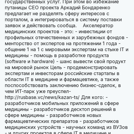
государственных услуг. При этом во избежание
путаницы CEO проекта Аркадий Бондаренко
предлагает не разделять сферу интересов с
порталом, а интегрироваться в систему поставки
заявок и действовать сообща. Акселератор
медицинских проектов - это: - инвестиции от
профильных отечественных и зарубежных фондов -
менторство от экспертов на протяжении 1 года -
общение 1 на 1 с мировыми экспертам на стыке IT и
медицины - помощь в разработке продукта
(software и hardware) - шанс вывести свой продукт
на мировой рынок Цель - продемонстрировать
экспертам и инвесторам российские стартапы в
области IT в медицине и фармацевтике, а также
поспособствовать заключению бизнес-сделок, в
чем ИТ-парк уже преуспел-
http://rusbase.vc/news/kazan-ts/ Для кого: -
разработчиков мобильных приложений в сфере
медицины - разработчиков десктоп решений в
сфере медицины - разработчиков новых
фармацевтических препаратов - разработчиков
медицинских устройств - научных команд из ВУЗов
- и других проектов в сфере IT в медицине и