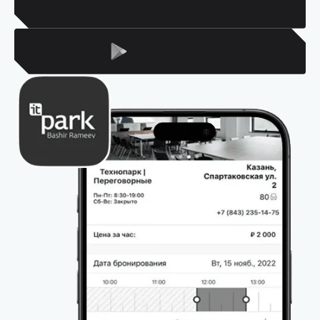
Для Iphone
Для Android