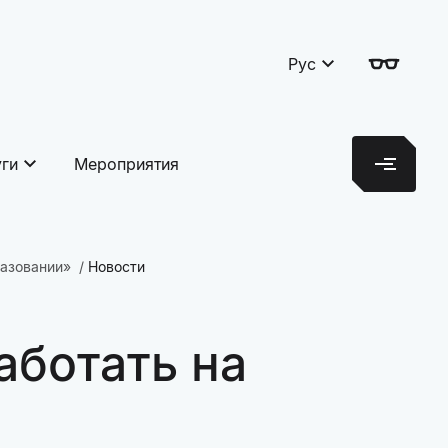
Рус
уги
Мероприятия
разовании»
Новости
аботать на