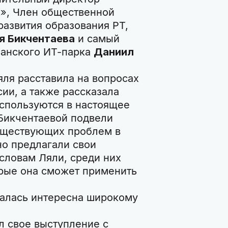
», Член общественной
развития образования РТ,
я Бикчентаева
и самый
занского ИТ-парка
Даниил
ля расставила на вопросах
ии, а также рассказала
спользуются в настоящее
Бикчентаевой подвели
уществующих проблем в
но предлагали свои
словам Ляли, среди них
рые она сможет применить
залась интересна широкому
л свое выступление с