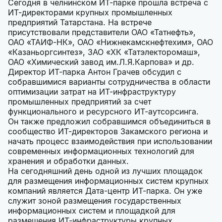
Сегодня в челнинском ИТ-парке прошла встреча с
ИТ-директорами крупных промышленных
предприятий Татарстана. На встрече
присутствовали представители ОАО «Татнефть»,
ОАО «ТАИФ-НК», ОАО «Нижнекамскнефтехим», ОАО
«Казаньоргсинтез», ЗАО «ХК «Татэлекторомаш»,
ОАО «Химический завод им.Л.Я.Карпова» и др.
Директор ИТ-парка Антон Грачев обсудил с
собравшимися варианты сотрудничества в области
оптимизации затрат на ИТ-инфраструктуру
промышленных предприятий за счет
функционального и ресурсного ИТ-аутсорсинга.
Он также предложил собравшимся объединиться в
сообщество ИТ-директоров Закамского региона и
начать процесс взаимодействия при использовании
современных информационных технологий для
хранения и обработки данных.
На сегодняшний день одной из лучших площадок
для размещения информационных систем крупных
компаний является Дата-центр ИТ-парка. Он уже
служит зоной размещения государственных
информационных систем и площадкой для
размещения ИТ-инфраструктуры крупных