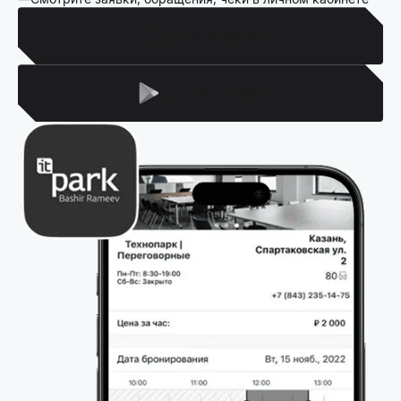
Для Iphone
Для Android