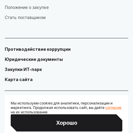
Положение о закупке
Стать поставщиком
Противодействие коррупции
Юридические документы
Закупки ИТ-парк
Карта сайта
Мы используем cookies для аналитики, персонализации и
маркетинга. Продолжая использовать сайт, вы даёте
согласие
© ГАУ "Технопарк в сфере высоких технологий «ИТ-парк»"
на их использование
Разработано:
Хорошо
Credits: Google Fonts, Material Symbols