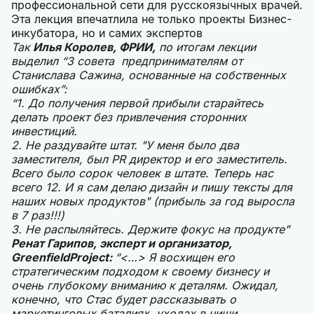
профессиональной сети для русскоязычных врачей.
Эта лекция впечатлила не только проекты Бизнес-
инкубатора, но и самих экспертов
Так
Илья Королев, ФРИИ,
по итогам лекции
выделил “3 совета предпринимателям от
Станислава Сажина, основанные на собственных
ошибках”:
“1. До получения первой прибыли старайтесь
делать проект без привлечения сторонних
инвестиций.
2. Не раздувайте штат. "У меня было два
заместителя, был PR директор и его заместитель.
Всего было сорок человек в штате. Теперь нас
всего 12. И я сам делаю дизайн и пишу тексты для
наших новых продуктов" (прибыль за год выросла
в 7 раз!!!)
3. Не распыляйтесь. Держите фокус на продукте”
Ренат Гарипов, эксперт и организатор,
GreenfieldProject:
“<…> Я восхищен его
стратегическим подходом к своему бизнесу и
очень глубокому вниманию к деталям. Ожидал,
конечно, что Стас будет рассказывать о
маркетинговых баталиях, уходах в ниши,