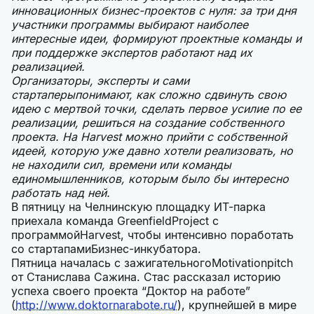
инновационных бизнес-проектов с нуля: за три дня
участники программы выбирают наиболее
интересные идеи, формируют проектные команды и
при поддержке экспертов работают над их
реализацией.
Организаторы, эксперты и сами
стартаперыпонимают, как сложно сдвинуть свою
идею с мертвой точки, сделать первое усилие по ее
реализации, решиться на создание собственного
проекта. На Harvest можно прийти с собственной
идеей, которую уже давно хотели реализовать, но
не находили сил, времени или команды
единомышленников, которым было бы интересно
работать над ней.
В пятницу на Челнинскую площадку ИТ-парка
приехала команда GreenfieldProject с
программойHarvest, чтобы интенсивно поработать
со стартапамиБизнес-инкубатора.
Пятница началась с зажигательногоMotivationpitch
от Станислава Сажина. Стас рассказал историю
успеха своего проекта “Доктор на работе”
(
http://www.doktornarabote.ru/
), крупнейшей в мире