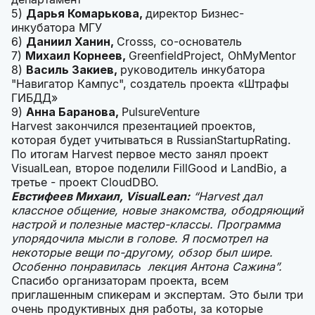
5)
Дарья Комарькова,
директор Бизнес-
инкубатора МГУ
6)
Даниил Ханин,
Crosss, со-основатель
7)
Михаил Корнеев,
GreenfieldProject, OhMyMentor
8)
Василь Закиев,
руководитель инкубатора
"Навигатор Кампус", создатель проекта «Штрафы
ГИБДД»
9)
Анна Баранова,
PulsureVenture
Harvest закончился презентацией проектов,
которая будет учитываться в RussianStartupRating.
По итогам Harvest первое место занял проект
VisualLean, второе поделили FillGood и LandBio, а
третье - проект CloudDBO.
Евстифеев Михаил, VisualLean:
“Harvest дал
классное общение, новые знакомства, ободряющий
настрой и полезные мастер-классы. Программа
упорядочила мысли в голове. Я посмотрел на
некоторые вещи по-другому, обзор был шире.
Особенно понравилась лекция Антона Сажина”.
Спасибо организаторам проекта, всем
приглашенным спикерам и экспертам. Это были три
очень продуктивных дня работы, за которые