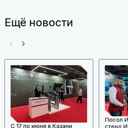
Ещё новости
Посол И
C 17 по июня в Казани
стенд И