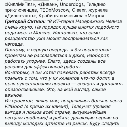
«КиллМиПлз», «Диван», Underdogs, Гильдию
приключенцев, TEDxMoscow, Cleanr, журнала
«Дилер-авто», Крабицы и мюзикла «Метро».
Григорий Ситнин:
“В ИТ-парке Набережных Челнов
очень круто. На порядок лучше многих подобного
рода мест в Москве. Настолько, что само
резидентство уже может восприниматься как
награда.
Поэтому, в первую очередь, я бы посоветовал
проектам не расслабляться и даже, наоборот,
работать упорнее. Благо, здесь созданы все
условия для эффективной работы.
Во-вторых, я бы хотел пожелать ребятам всегда
помнить о том, что у их клиентов что-то болит, а
цель существования проекта — создать и доставить
обезболивающее. Это, на мой взгляд, самое
важное.
Из проектов, лично мне, понравились больше всего
FillGood (я прямо их клиент), Телеучет (прямая
выгода и польза всей стране, актуальнейшая
сегодня проблема) и ребята, делающие сервис по
выводу молодых артистов на рынок. Буду следить