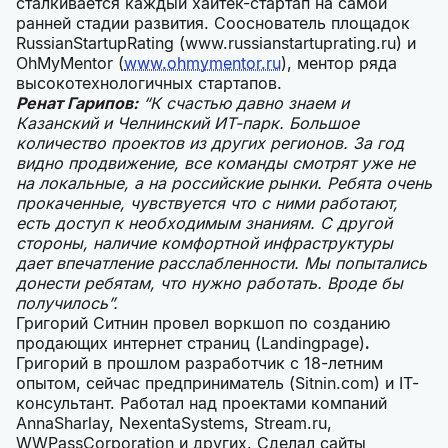
сталкивается каждый хайтек-стартап на самой
ранней стадии развития. Сооснователь площадок
RussianStartupRating (www.russianstartuprating.ru) и
OhMyMentor (
www.ohmymentor.ru
), ментор ряда
высокотехнологичных стартапов.
Ренат Гарипов:
“К счастью давно знаем и
Казанский и Челнинский ИТ-парк. Большое
количество проектов из других регионов. За год
видно продвижение, все команды смотрят уже не
на локальные, а на российские рынки. Ребята очень
прокаченные, чувствуется что с ними работают,
есть доступ к необходимым знаниям. С другой
стороны, наличие комфортной инфраструктуры
дает впечатление расслабленности. Мы попытались
донести ребятам, что нужно работать. Вроде бы
получилось”.
Григорий Ситнин провел воркшоп по созданию
продающих интернет страниц (Landingpage)
.
Григорий в прошлом разработчик с 18-летним
опытом, сейчас предприниматель (Sitnin.com) и IT-
консультант. Работал над проектами компаний
AnnaSharlay, NexentaSystems, Stream.ru,
WWPass
Corporation
и других. Сделал сайты