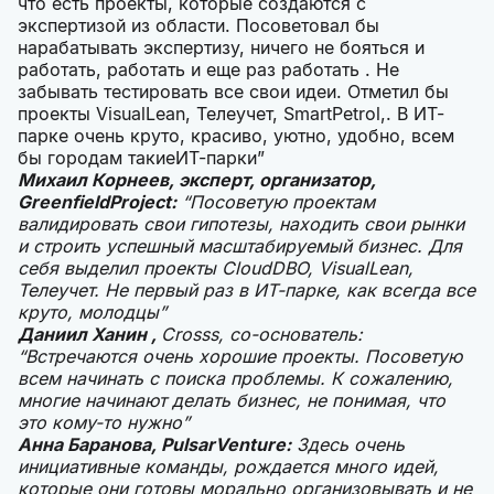
что есть проекты, которые создаются с
экспертизой из области. Посоветовал бы
нарабатывать экспертизу, ничего не бояться и
работать, работать и еще раз работать . Не
забывать тестировать все свои идеи. Отметил бы
проекты VisualLean, Телеучет, SmartPetrol,. В ИТ-
парке очень круто, красиво, уютно, удобно, всем
бы городам такиеИТ-парки”
Михаил Корнеев, эксперт, организатор,
GreenfieldProject:
“Посоветую проектам
валидировать свои гипотезы, находить свои рынки
и строить успешный масштабируемый бизнес. Для
себя выделил проекты CloudDBO, VisualLean,
Телеучет. Не первый раз в ИТ-парке, как всегда все
круто, молодцы”
Даниил Ханин ,
Crosss, со-основатель:
“Встречаются очень хорошие проекты. Посоветую
всем начинать с поиска проблемы. К сожалению,
многие начинают делать бизнес, не понимая, что
это кому-то нужно”
Анна Баранова, Puls
a
rVenture:
Здесь очень
инициативные команды, рождается много идей,
которые они готовы морально организовывать и не