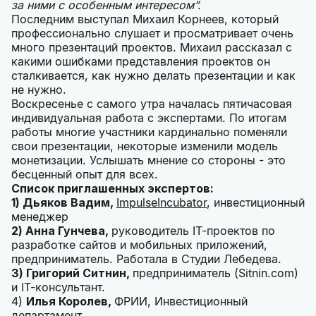
за ними с особенным интересом”.
Последним выступал Михаил Корнеев, который
профессионально слушает и просматривает очень
много презентаций проектов. Михаил рассказал с
какими ошибками представления проектов он
сталкивается, как нужно делать презентации и как
не нужно.
Воскресенье с самого утра началась пятичасовая
индивидуальная работа с экспертами. По итогам
работы многие участники кардинально поменяли
свои презентации, некоторые изменили модель
монетизации. Услышать мнение со стороны - это
бесценный опыт для всех.
Список приглашенных экспертов:
1) Дьяков Вадим,
ImpulseIncubator
, инвестиционный
менеджер
2) Анна Гунчева,
руководитель IT-проектов по
разработке сайтов и мобильных приложений,
предприниматель. Работала в Студии Лебедева.
3) Григорий Ситнин,
предприниматель (Sitnin.com)
и IT-консультант.
4)
Илья Королев,
ФРИИ, Инвестиционный
департамент