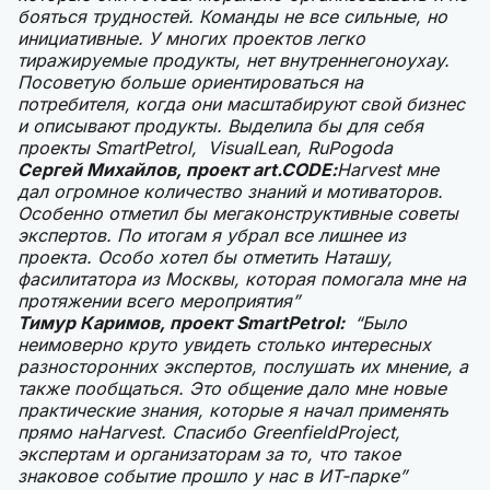
бояться трудностей. Команды не все сильные, но
инициативные. У многих проектов легко
тиражируемые продукты, нет внутреннегоноухау.
Посоветую больше
ориентироваться на
потребителя, когда они масштабируют свой бизнес
и описывают продукты. Выделила бы для себя
проекты SmartPetrol,
VisualLean, RuPogoda
Сергей Михайлов, проект
art.CODE:
Harvest мне
дал огромное количество знаний и мотиваторов.
Особенно отметил бы мегаконструктивные советы
экспертов. По итогам я убрал все лишнее из
проекта. Особо хотел бы отметить Наташу,
фасилитатора из Москвы, которая помогала мне на
протяжении всего мероприятия”
Тимур Каримов, проект SmartPetrol:
“Было
неимоверно круто увидеть столько интересных
разносторонних экспертов, послушать их мнение, а
также пообщаться. Это общение дало мне новые
практические знания, которые я начал применять
прямо наHarvest. Спасибо GreenfieldProject,
экспертам и организаторам за то, что такое
знаковое событие прошло у нас в ИТ-парке”