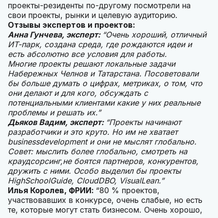
проекты-резиденты по-другому посмотрели на
свои проекты, рынки и целевую аудиторию.
Отзывы экспертов и проектов:
Анна Гунчева, эксперт:
“Очень хороший, отличный
ИТ-парк, создана среда, где рождаются идеи и
есть абсолютно все условия для работы.
Многие проекты решают локальные задачи
Набережных Челнов и Татарстана. Посоветовали
бы больше думать о цифрах, метриках, о том, что
они делают и для кого, обсуждать с
потенциальными клиентами какие у них реальные
проблемы и решать их.”
Дьяков Вадим, эксперт:
“Проекты начинают
разработчики и это круто. Но им не хватает
businessdevelopment и они не мыслят глобально.
Совет: мыслить более глобально, смотреть на
краудсорсинг,не боятся партнеров, конкурентов,
дружить с ними. Особо выделил бы проекты
HighSchoolGuide, CloudDBO, VisualLean.”
Илья Королев, ФРИИ:
“80 % проектов,
участвовавших в конкурсе, очень слабые, но есть
те, которые могут стать бизнесом. Очень хорошо,