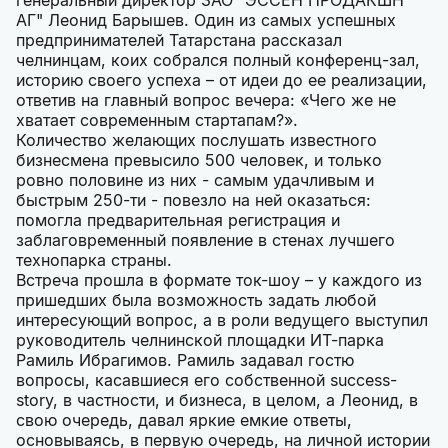
генеральный директор ЗАО "ЭССЕН ПРОДАКШН
АГ" Леонид Барышев. Один из самых успешных
предпринимателей Татарстана рассказал
челнинцам, коих собрался полный конференц-зал,
историю своего успеха – от идеи до ее реализации,
ответив на главный вопрос вечера: «Чего же не
хватает современным стартапам?».
Количество желающих послушать известного
бизнесмена превысило 500 человек, и только
ровно половине из них - самым удачливым и
быстрым 250-ти - повезло на ней оказаться:
помогла предварительная регистрация и
заблаговременный появление в стенах лучшего
технопарка страны.
Встреча прошла в формате ток-шоу – у каждого из
пришедших была возможность задать любой
интересующий вопрос, а в роли ведущего выступил
руководитель челнинской площадки ИТ-парка
Рамиль Ибрагимов. Рамиль задавал гостю
вопросы, касавшиеся его собственной success-
story, в частности, и бизнеса, в целом, а Леонид, в
свою очередь, давал яркие емкие ответы,
основываясь, в первую очередь, на личной истории