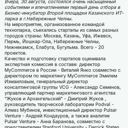
Вчера, 30 августа, состоялся очень насыщенный
событиями и впечатлениями первый день отбора в
Бизнес-инкубатор Второй площадки Казанского ИТ-
парка в г.Набережные Челны.
На мероприятие, организованное командой
технопарка, съехались стартапы из самых разных
городов страны: Москва, Казань, Уфа, Ижевск,
Пермь, Йошкар-Ола, Набережные Челны,
Нижнекамск, Елабуга, Бугульма. Всего - 20
проектов.
Качество и подготовку стартапов оценивала
экспертная комиссия в составе: директор
MyCommerce в России - Виталий Янко совместно с
директором по маркетингу MyCommerce Эмилем
Измаиловым, генеральный директор
консалтинговой группы VCG - Александр Семенов,
управляющий партнер маркетингового агентства
“Жуков и Архангельский” - Дмитрий Жуков ,
руководитель творческой лаборатории Podval -
Алмаз Мубинов, инвестиционный директор Pulsar
Venture - Андрей Кондауров, а также аналитик
Pulsar Venture - Анна Баранова, совместно с
представителем Stanford University - Derrick Staten.