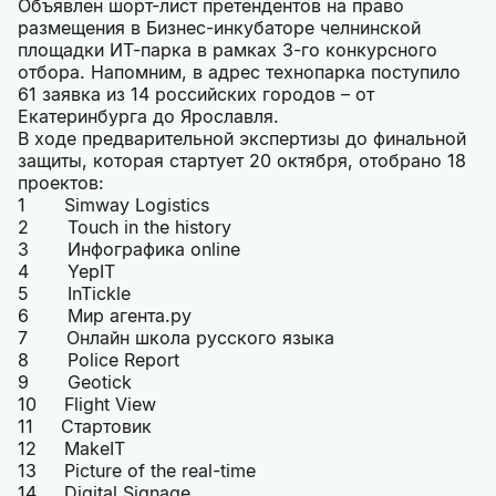
Объявлен шорт-лист претендентов на право
размещения в Бизнес-инкубаторе челнинской
площадки ИТ-парка в рамках 3-го конкурсного
отбора. Напомним, в адрес технопарка поступило
61 заявка из 14 российских городов – от
Екатеринбурга до Ярославля.
В ходе предварительной экспертизы до финальной
защиты, которая стартует 20 октября, отобрано 18
проектов:
1 Simway Logistics
2 Touch in the history
3 Инфографика online
4 YepIT
5 InTickle
6 Мир агента.ру
7 Онлайн школа русского языка
8 Police Report
9 Geotick
10 Flight View
11 Стартовик
12 MakeIT
13 Picture of the real-time
14 Digital Signage