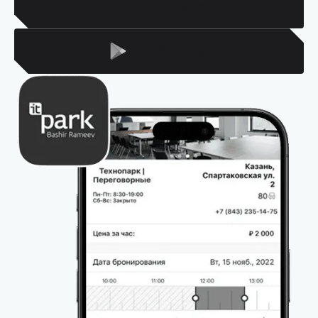
Для Iphone
Для Android