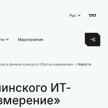
Рус
уги
Мероприятия
рка в финале конкурса «Третье измерение»
Новости
инского ИТ-
измерение»