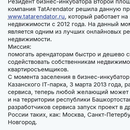
Резидент бизнес-инкубатора Второй площ
компания TatArendator решила данную пр
www.tatarendator.ru
, который работает на
недвижимости с 2012 года. На данный моме
является одним из лучших онлайновых ре
недвижимости.
Миссия:
помогать арендаторам быстро и дешево с
содействовать собственникам недвижимо
квартиросъемщиков.
С момента заселения в бизнес-инкубато
Казанского IT-парка, 3 марта 2013 года, 
сервиса, теперь любой желающий может 
и на территории республики Башкортоста
разработчиков сервиса запуск проект в д
России таких, как: Москва, Санкт-Петерб
Новгород.