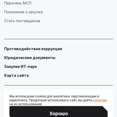
Перечень МСП
Положение о закупке
Стать поставщиком
Противодействие коррупции
Юридические документы
Закупки ИТ-парк
Карта сайта
Мы используем cookies для аналитики, персонализации и
маркетинга. Продолжая использовать сайт, вы даёте
согласие
© ГАУ "Технопарк в сфере высоких технологий «ИТ-парк»"
на их использование
Разработано:
Хорошо