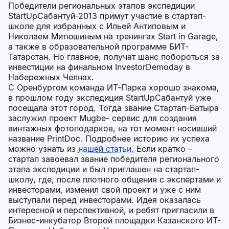
Победители региональных этапов экспедиции
StartUpСабантуй-2013 примут участие в стартап-
школе для избранных с Ильей Антиповым и
Николаем Митюшиным на тренингах Start in Garage,
а также в образовательной программе БИТ-
Татарстан. Но главное, получат шанс побороться за
инвестиции на финальном InvestorDemoday в
Набережных Челнах.
С Оренбургом команда ИТ-Парка хорошо знакома,
в прошлом году экспедиция StartUpСабантуй уже
посещала этот город. Тогда звание Стартап-Батыра
заслужил проект Mugbe- сервис для создания
винтажных фотоподарков, на тот момент носивший
название PrintDoc. Подробнее историю их успеха
можно узнать из
нашей статьи.
Если кратко –
стартап завоевал звание победителя регионального
этапа экспедиции и был приглашен на стартап-
школу, где, после плотного общения с экспертами и
инвесторами, изменил свой проект и уже с ним
выступали перед инвесторами. Идея оказалась
интересной и перспективной, и ребят пригласили в
Бизнес-инкубатор Второй площадки Казанского ИТ-