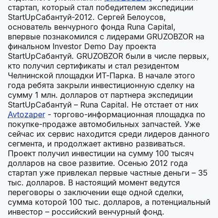
стартап, который стал победителем экспедиции
StartUpСабантуй-2012. Сергей Белоусов,
основатель венчурного фонда Runa Capital,
впервые познакомился с лидерами GRUZOBZOR на
финальном Investor Demo Day проекта
StartUpСабантуй. GRUZOBZOR были в числе первых,
кто получил сертификаты и стал резидентом
Челнинской площадки ИТ-Парка. В начале этого
года ребята закрыли инвестиционную сделку на
сумму 1 млн. долларов от партнера экспедиции
StartUpСабантуй – Runa Capital. Не отстает от них
Avtozaper
- торгово-информационная площадка по
покупке-продаже автомобильных запчастей. Уже
сейчас их сервис находится среди лидеров данного
сегмента, и продолжает активно развиваться.
Проект получил инвестиции на сумму 100 тысяч
долларов на свое развитие. Осенью 2012 года
стартап уже привлекал первые частные деньги – 35
тыс. долларов. В настоящий момент ведутся
переговоры о заключении еще одной сделки,
сумма которой 100 тыс. долларов, а потенциальный
инвестор – российский венчурный фонд.