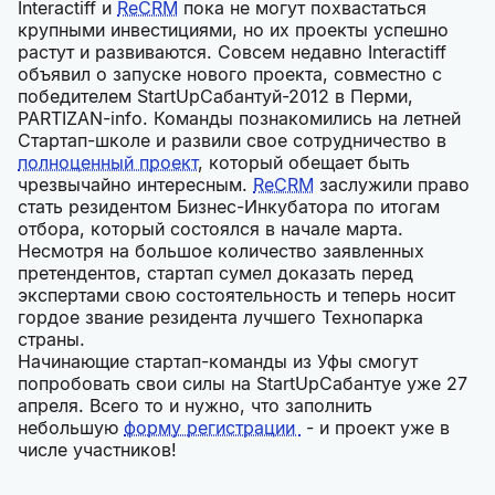
Interactiff и
ReCRM
пока не могут похвастаться
крупными инвестициями, но их проекты успешно
растут и развиваются. Совсем недавно Interactiff
объявил о запуске нового проекта, совместно с
победителем StartUpСабантуй-2012 в Перми,
PARTIZAN-info. Команды познакомились на летней
Стартап-школе и развили свое сотрудничество в
полноценный проект
, который обещает быть
чрезвычайно интересным.
ReCRM
заслужили право
стать резидентом Бизнес-Инкубатора по итогам
отбора, который состоялся в начале марта.
Несмотря на большое количество заявленных
претендентов, стартап сумел доказать перед
экспертами свою состоятельность и теперь носит
гордое звание резидента лучшего Технопарка
страны.
Начинающие стартап-команды из Уфы смогут
попробовать свои силы на StartUpСабантуе уже 27
апреля. Всего то и нужно, что заполнить
небольшую
форму регистрации
- и проект уже в
числе участников!