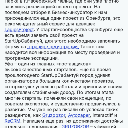
Парка в г.Набережные Челны, где они уже плотно
занялись реализацией своего проекта. На
последнем отборе в Бизнес-инкубатор к нам
присоединился еще один проект из Оренбурга, это
рекомендательный сервис для девушек
LadiesProject
.
У стартап-сообщества Оренбурга еще
есть время заявить свой проект на
StartUpСабантуй, для этого необходимо заполнить
форму на
странице регистрации.
Также там
находится вся информация по месту проведения и
программе экспедиции.
Уфа – один из главных «поставщиков»
высококачественных стартапов. Еще во время
прошлогоднего StartUpСабантуй город удивил
организаторов большим количеством проектов,
которые уже успешно работали и приносили своим
создателям стабильный доход. По итогам этапа
многие стартапы поменяли свои концепции, по
советам экспертов, и существенно продвинулись в
развитие. Мы уже не раз писали об успехах таких
резидентов, как
Gruzobzor
,
Avtozaper
, Interactiff и
ReCRM
. Напишем еще раз, их достижения достойны
отдельного упоминания.
GRUZOBZOR
– уфимский