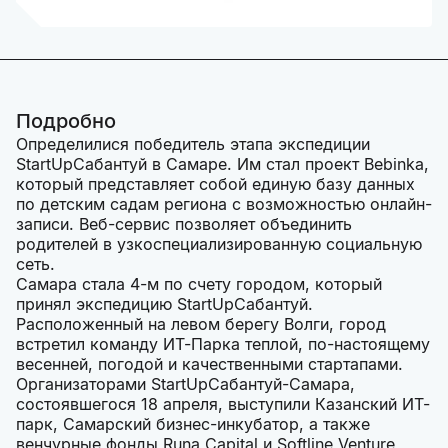
Подробно
Определилися победитель этапа экспедиции
StartUpСабантуй в Самаре. Им стал проект Bebinka,
который представляет собой единую базу данных
по детским садам региона с возможностью онлайн-
записи. Веб-сервис позволяет объединить
родителей в узкоспециализированную социальную
сеть.
Самара стала 4-м по счету городом, который
принял экспедицию StartUpСабантуй.
Расположенный на левом берегу Волги, город
встретил команду ИТ-Парка теплой, по-настоящему
весенней, погодой и качественными стартапами.
Организаторами StartUpСабантуй-Самара,
состоявшегося 18 апреля, выступили Казанский ИТ-
парк, Самарский бизнес-инкубатор, а также
венчурные фонды Runa Capital и Softline Venture