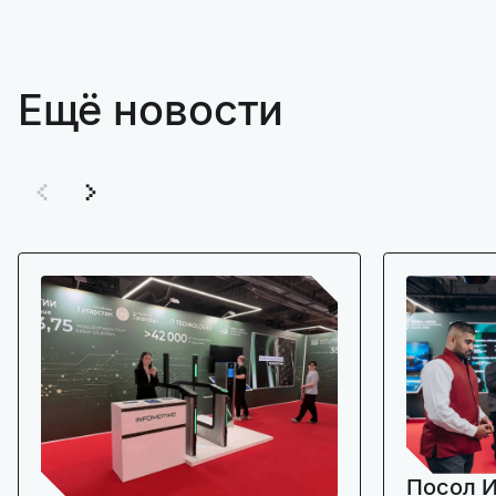
Ещё новости
Посол И