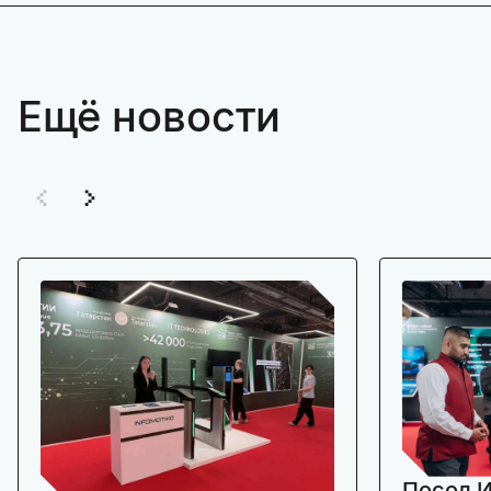
Ещё новости
Посол И