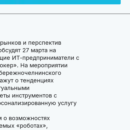
рынков и перспектив
бсудят 27 марта на
щие ИТ-предприниматели с
окер». На мероприятии
абережночелнинского
ажут о тенденциях
ктуальными
еты инструментов с
ерсонализированную услугу
м о возможностях
аемых «роботах»,