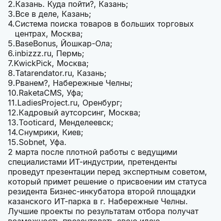
Казань. Куда пойти?, Казань;
Все в деле, Казань;
Система поиска товаров в больших торговых
центрах, Москва;
BaseBonus, Йошкар-Ола;
inbizzz.ru, Пермь;
KwickPick, Москва;
Tatarendator.ru, Казань;
Рванем?, Набережные Челны;
RaketaCMS, Уфа;
LadiesProject.ru, Оренбург;
Кадровый аутсорсинг, Москва;
Tooticard, Менделеевск;
Снумрики, Киев;
Sobnet, Уфа.
2 марта после плотной работы с ведущими
специалистами ИТ-индустрии, претенденты
проведут презентации перед экспертным советом,
который примет решение о присвоении им статуса
резидента Бизнес-инкубатора второй площадки
казанского ИТ-парка в г. Набережные Челны.
Лучшие проекты по результатам отбора получат
возможность презентовать свою идею