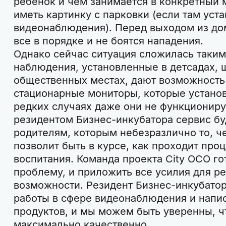
ребенок и чем занимается в конкретный 
иметь картинку с парковки (если там уст
видеонаблюдения). Перед выходом из до
все в порядке и не боятся нападения.
Однако сейчас ситуация сложилась таким
наблюдения, установленные в детсадах, 
общественных местах, дают возможность
стационарные мониторы, которые установ
редких случаях даже они не функционир
резидентом Бизнес-инкубатора сервис бу
родителям, которым небезразлично то, ч
позволит быть в курсе, как проходит про
воспитания. Команда проекта City OCO гот
проблему, и приложить все усилия для р
возможности. Резидент Бизнес-инкубато
работы в сфере видеонаблюдения и напи
продуктов, и мы можем быть уверенны, ч
максимально качественно.