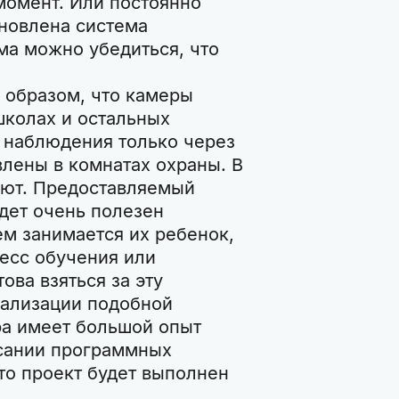
момент. Или постоянно
ановлена система
ма можно убедиться, что
 образом, что камеры
школах и остальных
 наблюдения только через
лены в комнатах охраны. В
уют. Предоставляемый
дет очень полезен
ем занимается их ребенок,
цесс обучения или
ова взяться за эту
еализации подобной
ра имеет большой опыт
сании программных
то проект будет выполнен