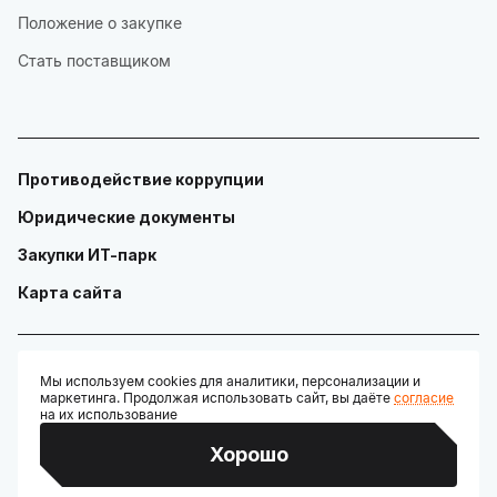
Положение о закупке
Стать поставщиком
Противодействие коррупции
Юридические документы
Закупки ИТ-парк
Карта сайта
Мы используем cookies для аналитики, персонализации и
маркетинга. Продолжая использовать сайт, вы даёте
согласие
© ГАУ "Технопарк в сфере высоких технологий «ИТ-парк»"
на их использование
Разработано:
Хорошо
Credits: Google Fonts, Material Symbols