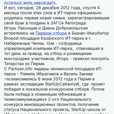
остаться жить навсегда!».
И вот, сегодня, 28 декабря 2012 года, спустя 4
месяца после этих слов в ИТ-парке официально
родилась первая новая семья, зарегистрировавшая
свой брак в полдень в ЗАГСе Автограда.
Игорь Леконцев и Диана Добровольская
встретились на
Первом отборе
в Бизнес-Инкубатор
Второй площадки Казанского ИТ-парка в г.
Набережные Челны. Она - сотрудница
управляющей компании ИТ-парка, отвечавшая в
тот день за приезд на отбор и размещение
иногородних участников, Игорь - приехал покорять
Татарстан из Перми.
С Partizan.info лидеры челнинской площадки ИТ-
парка – Рамиль Ибрагимов и Василь Закиев
-познакомились 6 июня 2012 года в Перми в
рамках экспедиции StartUpСабантуй!, где проект
победил в локальном конкурсном отборе. Потом
были победа в номинации «Инновации в
телекоммуникациях» 2-ого Национального
конкурса инновационных проектов, получение
статуса Национального проекта, StartUp-школа от