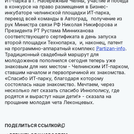
ИТ-парка в г. Набережные Челны, участие и победа
в конкурсе на право размещения в Бизнес-
инкубаторе челнинской площадки ИТ-парка,
переезд всей команды в Автоград, получение из
рук Министра связи РФ Николая Никифорова и
Президента РТ Рустама Минниханова
соответствующего сертификата в день запуска
второй площадки Технопарка, и, наконец, патент
на программно-аппаратный комплекс
Partizan-info
.
Традиционный свадебный маршрут для
молодоженов пополнился сегодня теперь уже
знаковым для них местом - Челнинским ИТ-парком,
ставшим началом и первопричиной их знакомства.
«Спасибо ИТ-парку, благодаря которому
состоялась наше знакомство. Мечтаем, через
несколько лет сказать спасибо Иннополису, где
родятся и вырастут наши дети!» - сказала на
прощание молодая чета Леконцевых.
ПОДЕЛИТЬСЯ ССЫЛКОЙ