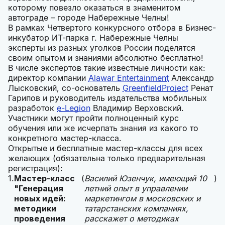
которому повезло оказаться в знаменитом
автограде – городе Набережные Челны!
В рамках Четвертого конкурсного отбора в Бизнес-
инкубатор ИТ-парка г. Набережные Челны
эксперты из разных уголков России поделятся
своим опытом и знаниями абсолютно бесплатно!
В числе экспертов такие известные личности как:
директор компании
Alawar Entertainment
Александр
Лысковский, со-основатель
GreenfieldProject
Ренат
Гарипов и руководитель издательства мобильных
разработок
e-Legion
Владимир Верховский.
Участники могут пройти полноценный курс
обучения или же исчерпать знания из какого то
конкретного мастер-класса.
Открытые и бесплатные мастер-классы для всех
желающих (обязательна только предварительная
регистрация):
Мастер-класс
(
Василий Юзенчук, имеющий 10
)
"Генерация
летний опыт в управлении
новых идей:
маркетингом в московских и
методики
татарстанских компаниях,
проведения
расскажет о методиках