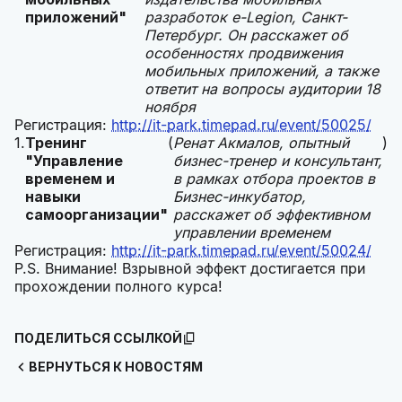
приложений"
разработок e-Legion, Санкт-
Петербург. Он расскажет об
особенностях продвижения
мобильных приложений, а также
ответит на вопросы аудитории 18
ноября
Регистрация:
http://it-park.timepad.ru/event/50025/
Тренинг
(
Ренат Акмалов, опытный
)
"Управление
бизнес-тренер и консультант,
временем и
в рамках отбора проектов в
навыки
Бизнес-инкубатор,
самоорганизации"
расскажет об эффективном
управлении временем
Регистрация:
http://it-park.timepad.ru/event/50024/
P.S. Внимание! Взрывной эффект достигается при
прохождении полного курса!
ПОДЕЛИТЬСЯ ССЫЛКОЙ
ВЕРНУТЬСЯ К НОВОСТЯМ