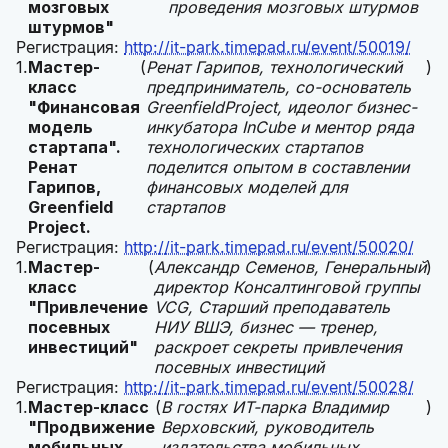
мозговых
проведения мозговых штурмов
штурмов"
Регистрация:
http://it-park.timepad.ru/event/50019/
Мастер-
(
Ренат Гарипов, технологический
)
класс
предприниматель, со-основатель
"Финансовая
GreenfieldProject, идеолог бизнес-
модель
инкубатора InCube и ментор ряда
стартапа".
технологических стартапов
Ренат
поделится опытом в составлении
Гарипов,
финансовых моделей для
Greenfield
стартапов
Project.
Регистрация:
http://it-park.timepad.ru/event/50020/
Мастер-
(
Александр Семенов, Генеральный
)
класс
директор Консалтинговой группы
"Привлечение
VCG, Старший преподаватель
посевных
НИУ ВШЭ, бизнес — тренер,
инвестиций"
раскроет секреты привлечения
посевных инвестиций
Регистрация:
http://it-park.timepad.ru/event/50028/
Мастер-класс
(
В гостях ИТ-парка Владимир
)
"Продвижение
Верховский, руководитель
мобильных
издательства мобильных