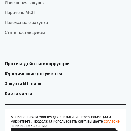
Извещения закупок
Перечень МСП
Положение о закупке
Стать поставщиком
Противодействие коррупции
Юридические документы
Закупки ИТ-парк
Карта сайта
Мы используем cookies для аналитики, персонализации и
маркетинга. Продолжая использовать сайт, вы даёте
согласие
© ГАУ "Технопарк в сфере высоких технологий «ИТ-парк»"
на их использование
Разработано: