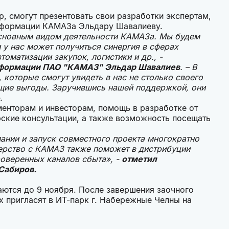
, смогут презентовать свои разработки экспертам,
нсформации КАМАЗа Эльдару Шавалиеву.
основным видом деятельности КАМАЗа. Мы будем
у нас может получиться синергия в сферах
томатизации закупок, логистики и др., -
сформации ПАО "КАМАЗ" Эльдар Шавалиев
. – В
 которые смогут увидеть в нас не столько своего
бщие выгоды. Заручившись нашей поддержкой, они
».
менторам и инвесторам, помощь в разработке от
ские консультации, а также возможность посещать
ании и запуск совместного проекта многократно
нерство с КАМАЗ также поможет в дистрибуции
роверенных каналов сбыта», -
отметил
 Сабиров.
маются до 9 ноября. После завершения заочного
х пригласят в ИТ-парк г. Набережные Челны на