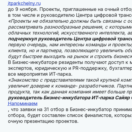
itparkchelny.ru
до 9 ноября. Проекты, приглашенные на очный отбор
в том числе и руководителю Центра цифровой тра
«Проекты не обязательно должны быть связаны с 
рассматривать разнообразные решения, с которыми 
облачных технологий, искусственного интеллекта, ав
подчеркнул руководитель Центра цифровой тран
первую очередь, нам интересны команды и проекты,
клиента, но и партнера, позволяющего увеличить о
будут быстрее выходить на рынок и строить бизнес
В Бизнес-инкубаторе резиденты получают доступ к 
экспертов, юридическую и PR-поддержку, бухгалтер
все мероприятия ИТ-парка.
«Знакомство с представителями такой крупной комп
увеличит доверие к команде- разработчиков. Парт
продукта, так как данная компания имеет больше п
руководитель Бизнес-инкубатора ИТ-парка Сайяр
Напоминаем
, что заявки на 31 отбор в Бизнес-инкубатор прини
отбора, будет составлен список финалистов, которы
очную презентацию проектов.