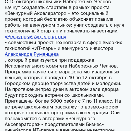
С 10 октября школьники Набережных Челнов
начнут создавать стартапы в рамках проекта
«Венчурный Акселератор» - это социальный
проект, который бесплатно объясняет правила
работы на венчурном рынке: учит создавать с нуля
технологичный стартап и привлекать инвестиции.
«Венчурный Акселератор»
- совместный проект Технопарка в сфере высоких
технологий «ИТ-парк» и венчурного инвестора
Александра Румянцева
, который реализуется при поддержке
Исполнительного комитета Набережных Челнов.
Программа начнется с марафона мотивационных
лекций, которые пройдут с 10 по 12 октября в
Городском дворце творчества детей и молодежи.
На протяжении трех дней в актовом зале дворца
будут проходить встречи со школьниками.
Приглашены более 5000 ребят с 7 по 11 класс. На
встрече школьникам расскажут о возможностях,
которые открывает программа акселерации. Они
познакомятся с авторами «Венчурного
Акселератора» - представителями Бизнес-
инкубатора ИТ-парка и венчурным инвестором