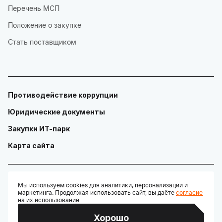
Перечень МСП
Положение о закупке
Стать поставщиком
Противодействие коррупции
Юридические документы
Закупки ИТ-парк
Карта сайта
Мы используем cookies для аналитики, персонализации и
маркетинга. Продолжая использовать сайт, вы даёте
согласие
© ГАУ "Технопарк в сфере высоких технологий «ИТ-парк»"
на их использование
Разработано:
Хорошо