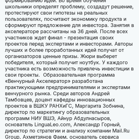
формированию идеи. Во время обучения
школьники определят проблему, создадут решение,
протестируют свои гипотезы на реальных
пользователях, посчитают экономику продукта и
сформируют предложение для инвестора. Занятия в
акселераторе рассчитаны на 36 дней. После всех
участников ждет финал - презентация своих
проектов перед экспертами и инвесторами. Авторы
лучших и более проработанных идей получат от
организаторов ценные призы. Жюри выберет
победителя, который получит ноутбук. У каждого
участника есть возможность привлечь инвестиции в
свои проекты. Образовательная программа
«Венчурный Акселератор» разработана
практикующими предпринимателями и экспертами
венчурного рынка. Среди авторов Андрей
Тамбовцев, доцент кафедры инновационных
проектов в ВШКУ РАНХиГС, Маргарита Зобнина,
директор по маркетингу образовательных
программ НИУ ВШЭ, Айнур Абдулнасыров,
основатель LinguaLeo.com, Александр Горный,
директор по стратегии и анализу компании Mail.Ru
Group, Ахметзянов Фаем, основатель сервиса