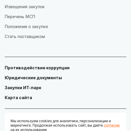
Извещения закупок
Перечень МСП
Положение о закупке
Стать поставщиком
Противодействие коррупции
Юридические документы
Закупки ИТ-парк
Карта сайта
Мы используем cookies для аналитики, персонализации и
маркетинга. Продолжая использовать сайт, вы даёте
согласие
© ГАУ "Технопарк в сфере высоких технологий «ИТ-парк»"
на их использование