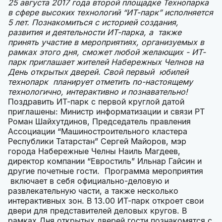
25 августа 2017 года второй площадке Технопарка
в сфере высоких технологий “ИТ-парк” исполняется
5 лет. Познакомиться с историей создания,
развития и деятельности ИТ-парка, а также
принять участие в мероприятиях, организуемых в
рамках этого дня, сможет любой желающих - ИТ-
парк приглашает жителей Набережных Челнов на
День открытых дверей. Свой первый юбилей
технопарк планирует отметить по-настоящему
технологично, интерактивно и познавательно!
Поздравить ИТ-парк с первой круглой датой
приглашены: Министр информатизации и связи РТ
Роман Шайхутдинов, Председатель правления
Ассоциации “Машиностроительного кластера
Республики Татарстан” Сергей Майоров, мэр
города Набережные Челны Наиль Магдеев,
директор компании “Евростиль” Ильнар Гайсин и
другие почетные гости. Программа мероприятия
включает в себя официально-деловую и
развлекательную части, а также несколько
интерактивных зон. В 13.00 ИТ-парк откроет свои
двери для представителей деловых кругов. В
рамках Дня открытых дверей гости познакомятся с