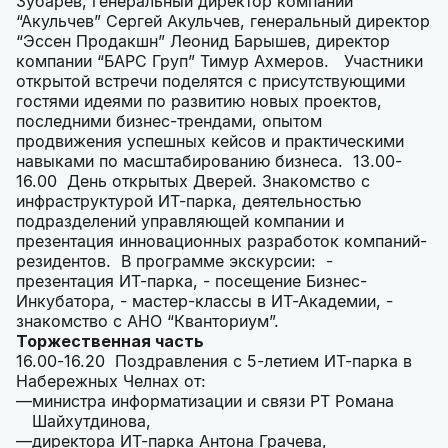
Зубарев, генеральный директор компании
“Акульчев” Сергей Акульчев, генеральный директор
“Эссен Продакшн” Леонид Барышев, директор
компании “БАРС Груп” Тимур Ахмеров. Участники
открытой встречи поделятся с присутствующими
гостями идеями по развитию новых проектов,
последними бизнес-трендами, опытом
продвижения успешных кейсов и практическими
навыками по масштабированию бизнеса. 13.00-
16.00 День открытых Дверей. Знакомство с
инфраструктурой ИТ-парка, деятельностью
подразделений управляющей компании и
презентация инновационных разработок компаний-
резидентов. В программе экскурсии: -
презентация ИТ-парка, - посещение Бизнес-
Инкубатора, - мастер-классы в ИТ-Академии, -
знакомство с АНО “Кванториум”.
Торжественная часть
16.00-16.20 Поздравления с 5-летием ИТ-парка в
Набережных Челнах от:
министра информатизации и связи РТ Романа
Шайхутдинова,
директора ИТ-парка Антона Грачева,