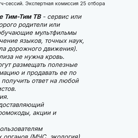
тч-сессий. Экспертная комиссия 25 отбора
е Тим-Тим ТВ
- сервис или
орого родители или
 обучающие мультфильмы
чение языков, точных наук,
ила дорожного движения).
лиза не нужна кровь.
огут размещать полезные
мацию и продавать ее по
 получить ответ на любой
стов.
ия.
едоставляющий
ромокоды, акции и
ользователям
 органов (МЧС, экология).