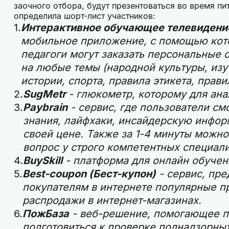
заочного отбора, будут презентоваться во время пи
определила шорт-лист участников:
Интерактивное обучающее телевидени
мобильное приложение, с помощью кот
педагоги могут заказать персональные
на любые темы (народной культуры, изу
истории, спорта, правила этикета, прав
SugMetr
- глюкометр, которому для ана
Paybrain
- сервис, где пользователи см
знания, лайфхаки, инсайдерскую инфор
своей цене. Также за 1-4 минуты можно
вопрос у строго компетентных специали
BuySkill
- платформа для онлайн обучен
Best-coupon (Бест-купон)
- сервис, пр
покупателям в интернете популярные п
распродажи в интернет-магазинах.
ПожБаза
- веб-решение, помогающее п
подготовиться к проверке поднадзорных