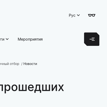
Рус
уги
Мероприятия
очный отбор
Новости
 прошедших