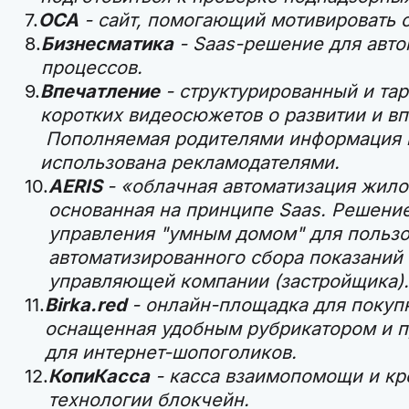
ОСА
- сайт, помогающий мотивировать с
Бизнесматика
- Saas-решение для авто
процессов.
Впечатление
- структурированный и та
коротких видеосюжетов о развитии и вп
Пополняемая родителями информация п
использована рекламодателями.
AERIS
- «облачная автоматизация жило
основанная на принципе Saas. Решени
управления "умным домом" для пользо
автоматизированного сбора показаний 
управляющей компании (застройщика).
Birka.red
- онлайн-площадка для покуп
оснащенная удобным рубрикатором и 
для интернет-шопоголиков.
КопиКасса
- касса взаимопомощи и кр
технологии блокчейн.