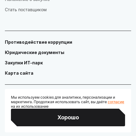
Стать поставщиком
Противодействие коррупции
Юридические документы
Закупки ИТ-парк
Карта сайта
Мы используем cookies для аналитики, персонализации и
маркетинга. Продолжая использовать сайт, вы даёте
согласие
© ГАУ "Технопарк в сфере высоких технологий «ИТ-парк»"
на их использование
Разработано:
Хорошо
Credits: Google Fonts, Material Symbols