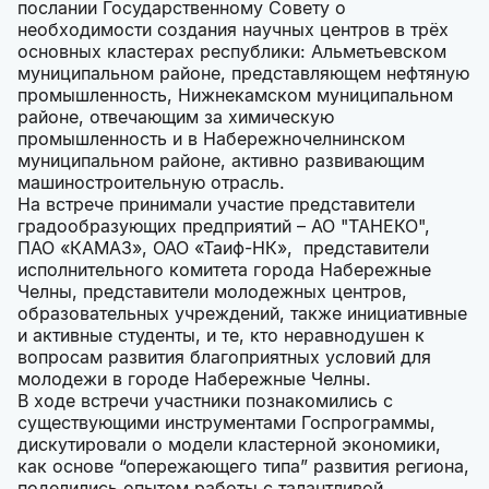
послании Государственному Совету о
необходимости создания научных центров в трёх
основных кластерах республики: Альметьевском
муниципальном районе, представляющем нефтяную
промышленность, Нижнекамском муниципальном
районе, отвечающим за химическую
промышленность и в Набережночелнинском
муниципальном районе, активно развивающим
машиностроительную отрасль.
На встрече принимали участие представители
градообразующих предприятий – АО "ТАНЕКО",
ПАО «КАМАЗ», ОАО «Таиф-НК», представители
исполнительного комитета города Набережные
Челны, представители молодежных центров,
образовательных учреждений, также инициативные
и активные студенты, и те, кто неравнодушен к
вопросам развития благоприятных условий для
молодежи в городе Набережные Челны.
В ходе встречи участники познакомились с
существующими инструментами Госпрограммы,
дискутировали о модели кластерной экономики,
как основе “опережающего типа” развития региона,
поделились опытом работы с талантливой