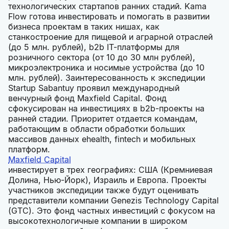
технологических стартапов ранних стадий. Kama
Flow готова инвестировать и помогать в развитии
бизнеса проектам в таких нишах, как
станкостроение для пищевой и аграрной отраслей
(до 5 млн. рублей), b2b IT-платформы для
розничного сектора (от 10 до 30 млн рублей),
микроэлектроника и носимые устройства (до 10
млн. рублей). Заинтересованность к экспедиции
Startup Sabantuy проявил международный
венчурный фонд Maxfield Capital. Фонд
сфокусирован на инвестициях в b2b-проекты на
ранней стадии. Приоритет отдается командам,
работающим в области обработки больших
массивов данных ehealth, fintech и мобильных
платформ.
Maxfield Capital
инвестирует в трех географиях: США (Кремниевая
Долина, Нью-Йорк), Израиль и Европа. Проекты
участников экспедиции также будут оценивать
представители компании Genezis Technology Capital
(GTC). Это фонд частных инвестиций с фокусом на
высокотехнологичные компании в широком