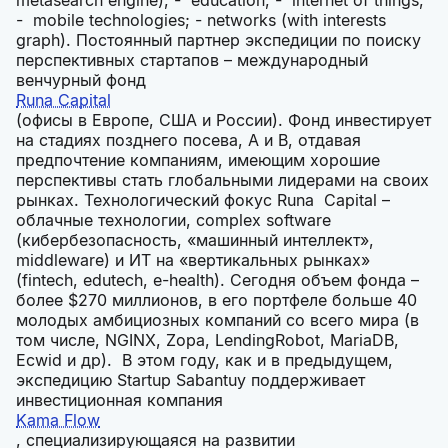
metasearch engine); - education; - internet of things;
- mobile technologies; - networks (with interests
graph). Постоянный партнер экспедиции по поиску
перспективных стартапов – международный
венчурный фонд
Runa Capital
(офисы в Европе, США и России). Фонд инвестирует
на стадиях позднего посева, А и B, отдавая
предпочтение компаниям, имеющим хорошие
перспективы стать глобальными лидерами на своих
рынках. Технологический фокус Runa Capital –
облачные технологии, complex software
(кибербезопасность, «машинный интеллект»,
middleware) и ИТ на «вертикальных рынках»
(fintech, edutech, e-health). Сегодня объем фонда –
более $270 миллионов, в его портфеле больше 40
молодых амбициозных компаний со всего мира (в
том числе, NGINX, Zopa, LendingRobot, MariaDB,
Ecwid и др). В этом году, как и в предыдущем,
экспедицию Startup Sabantuy поддерживает
инвестиционная компания
Kama Flow
, специализирующаяся на развитии