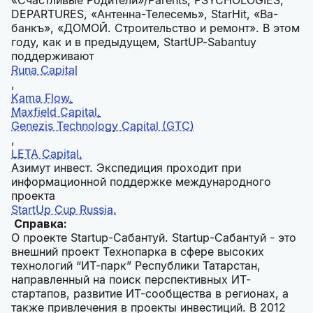
«Счастливые Родители»/Parents, PSYCHOLOGIES,
DEPARTURES, «Антенна-Телесемь», StarHit, «Ва-
банкъ», «ДОМОЙ. Строительство и ремонт». В этом
году, как и в предыдущем, StartUP-Sabantuy
поддерживают
Runa Capital
,
Kama Flow,
Maxfield Capital,
Genezis Technology Capital (GTC)
,
LETA Capital,
Азимут инвест. Экспедиция проходит при
информационной поддержке международного
проекта
StartUp Cup Russia.
Справка:
О проекте Startup-Сабантуй. Startup-Сабантуй - это
внешний проект Технопарка в сфере высоких
технологий “ИТ-парк” Республики Татарстан,
направленный на поиск перспективных ИТ-
стартапов, развитие ИТ-сообщества в регионах, а
также привлечения в проекты инвестиций. В 2012