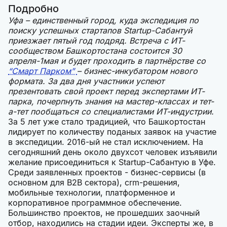
Подробно
Уфа – единственный город, куда экспедиция по
поиску успешных стартапов Startup-Сабантуй
приезжает пятый год подряд. Встреча с ИТ-
сообществом Башкортостана состоится 30
апреля-1мая и будет проходить в партнёрстве со
“Смарт Парком”
– бизнес-инкубатором нового
формата. За два дня участники успеют
презентовать свой проект перед экспертами ИТ-
парка, почерпнуть знания на мастер-классах и тет-
а-тет пообщаться со специалистами ИТ-индустрии.
За 5 лет уже стало традицией, что Башкортостан
лидирует по количеству поданых заявок на участие
в экспедиции. 2016-ый не стал исключением. На
сегодняшний день около двухсот человек изъявили
желание присоединиться к Startup-Сабантую в Уфе.
Среди заявленных проектов - бизнес-сервисы (в
основном для B2B сектора), crm-решения,
мобильные технологии, платформенное и
корпоративное программное обеспечение.
Большинство проектов, не прошедших заочный
отбор, находились на стадии идеи. Эксперты же, в