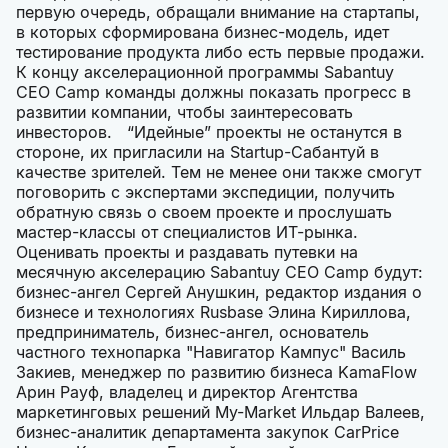
первую очередь, обращали внимание на стартапы,
в которых сформирована бизнес-модель, идет
тестирование продукта либо есть первые продажи.
К концу акселерационной программы Sabantuy
CEO Camp команды должны показать прогресс в
развитии компании, чтобы заинтересовать
инвесторов. “Идейные” проекты не останутся в
стороне, их пригласили на Startup-Сабантуй в
качестве зрителей. Тем не менее они также смогут
поговорить с экспертами экспедиции, получить
обратную связь о своем проекте и прослушать
мастер-классы от специалистов ИТ-рынка.
Оценивать проекты и раздавать путевки на
месячную акселерацию Sabantuy CEO Camp будут:
бизнес-ангел Сергей Анушкин, редактор издания о
бизнесе и технологиях Rusbase Элина Кириллова,
предприниматель, бизнес-ангел, основатель
частного технопарка "Навигатор Кампус" Василь
Закиев, менеджер по развитию бизнеса KamaFlow
Арин Рауф, владелец и директор Агентства
маркетинговых решений My-Market Ильдар Валеев,
бизнес-аналитик департамента закупок CarPrice