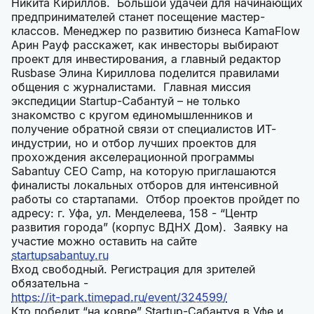
Никита Кириллов. Большой удачей для начинающих
предпринимателей станет посещение мастер-
классов. Менеджер по развитию бизнеса KamaFlow
Арин Рауф расскажет, как инвесторы выбирают
проект для инвестирования, а главный редактор
Rusbase Элина Кириллова поделится правилами
общения с журналистами. Главная миссия
экспедиции Startup-Сабантуй – не только
знакомство с кругом единомышленников и
получение обратной связи от специалистов ИТ-
индустрии, но и отбор лучших проектов для
прохождения акселерационной программы
Sabantuy CEO Camp, на которую приглашаются
финалисты локальных отборов для интенсивной
работы со стартапами. Отбор проектов пройдет по
адресу: г. Уфа, ул. Менделеева, 158 - “Центр
развития города” (корпус ВДНХ Дом). Заявку на
участие можно оставить на сайте
startupsabantuy.ru
Вход свободный. Регистрация для зрителей
обязательна -
https://it-park.timepad.ru/event/324599/
Кто победит “на ковре” Startup-Сабантуя в Уфе и