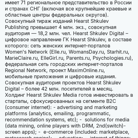
имеет 71 региональное представительство в России
и странах СНГ (включая все крупнейшие краевые и
областные центры федеральных округов).
Совокупный тираж изданий Hearst Shkulev
Publishing превышает 4 млн. экз., совокупная
аудитория — 18,2 млн. чел. Hearst Shkulev Digital –
цифровое направление ГК Hearst Shkulev, в составе
которого: сеть женских интернет-порталов
Women's Network (Elle.ru, WomansDay.ru, Starhit.ru,
MarieClaire.ru, ElleGirl.ru, Parents.ru, Psychologies.ru),
федеральная сеть городских интернет-порталов
Regional Network, проект MaximOnline.ru,
мобильные приложения и цифровые издания.
Совокупная аудитория проектов Hearst Shkulev
Digital – более 42 млн. посетителей в месяц.
Холдинг Hearst Shkulev Media готов инвестировать в
стартапы, сфокусированных на сегменте B2C
(consumer internet): - advertising and marketing
platforms (analytics, emailing, programmatic,
recommendation systems, etc); - solutions for media
(data mining, online players with DRM, 2nd(switch)-
screen apps); - e-commerce (included: marketplace,