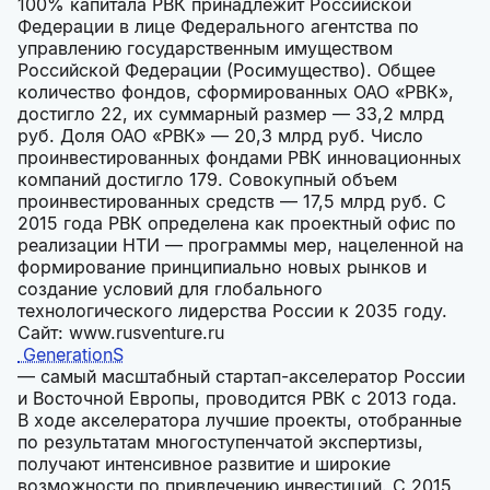
100% капитала РВК принадлежит Российской
Федерации в лице Федерального агентства по
управлению государственным имуществом
Российской Федерации (Росимущество). Общее
количество фондов, сформированных ОАО «РВК»,
достигло 22, их суммарный размер — 33,2 млрд
руб. Доля ОАО «РВК» — 20,3 млрд руб. Число
проинвестированных фондами РВК инновационных
компаний достигло 179. Совокупный объем
проинвестированных средств — 17,5 млрд руб. C
2015 года РВК определена как проектный офис по
реализации НТИ — программы мер, нацеленной на
формирование принципиально новых рынков и
создание условий для глобального
технологического лидерства России к 2035 году.
Сайт: www.rusventure.ru
GenerationS
— самый масштабный стартап-акселератор России
и Восточной Европы, проводится РВК с 2013 года.
В ходе акселератора лучшие проекты, отобранные
по результатам многоступенчатой экспертизы,
получают интенсивное развитие и широкие
возможности по привлечению инвестиций. С 2015