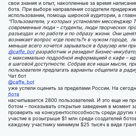
свои знания и опыт, накопленные за время написан
бота. При выборе направления создатели придержив
использовании, помощь широкой аудитории, а глав
“Пользователи, у которых установлен мессенджер Te
современные люди – студенты, люди творческих про
разъездах и по работе и по образу жизни. Они ценя
возникает вопрос «где поесть?» в чужом городе, л
меньше всего хочется зарываться в браузер или пр
@caffe_bot
разработчик и резидент Бизнес-инкубат
с максимально подробной информацией о кафе – ид
в шаговой доступности. Собрав все наши мысли, пр
пользователя предлагать варианты общепита в радиу
Чат бот
@caffe_bot
уже успели оценить за пределами России. На сегод
бота
насчитывается 2800 пользователей. И это еще не пр
ботом – показывать открытые заведения в момент з
проверить на конкурентоспособность среди других б
участие в розыгрыше $1 млн среди создателей бото
каждому участнику минимум $25 тысяч в виде гр