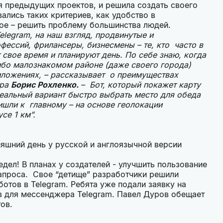
ия предыдущих проектов, и решила создать своего
ались таких критериев, как удобство в
ное – решить проблему большинства людей.
legram, на наш взгляд, продвинутые и
фессий, фрилансеры, бизнесмены – те, кто часто в
т свое время и планируют день. По себе знаю, когда
ибо малознакомом районе (даже своего города)
иложениях, – рассказывает о преимуществах
ора
Борис Рохленко.
– Бот, который покажет карту
еальный вариант быстро выбрать место для обеда
ишли к главному – на основе геолокации
се 1 км”.
няшний день у русской и англоязычной версии
едел! В планах у создателей - улучшить пользование
апроса. Свое “детище” разработчики решили
отов в Telegram. Ребята уже подали заявку на
в для мессенджера Telegram. Павел Дуров обещает
антов.