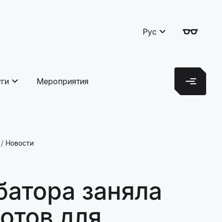
Рус
уги
Мероприятия
Новости
батора заняла
отов для