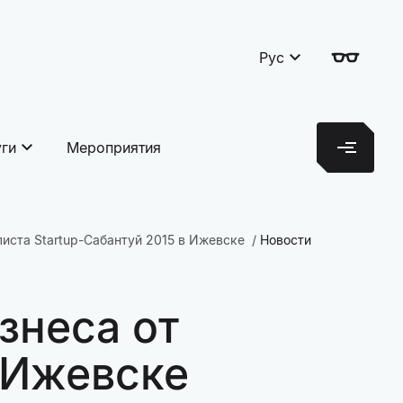
Рус
уги
Мероприятия
листа Startup-Сабантуй 2015 в Ижевске
Новости
знеса от
в Ижевске