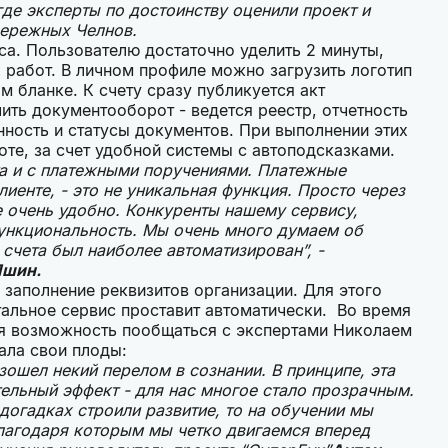
 где эксперты по достоинству оценили проект и
ережных Челнов.
са. Пользователю достаточно уделить 2 минуты,
 работ. В личном профиле можно загрузить логотип
 бланке. К счету сразу публикуется акт
ть документооборот - ведется реестр, отчетность
ность и статусы документов. При выполнении этих
оте, за счет удобной системы с автоподсказками.
та и с платежными поручениями. Платежные
иенте, - это не уникальная функция. Просто через
 очень удобно. Конкуренты нашему сервису,
 функциональность. Мы очень много думаем об
счета был наиболее автоматизирован”, -
Яшин.
заполнение реквизитов организации. Для этого
тальное сервис проставит автоматически. Во время
ая возможность пообщаться с экспертами Николаем
ала свои плоды:
ошел некий перелом в сознании. В принципе, эта
тельный эффект - для нас многое стало прозрачным.
догадках строили развитие, то на обучении мы
благодаря которым мы четко двигаемся вперед