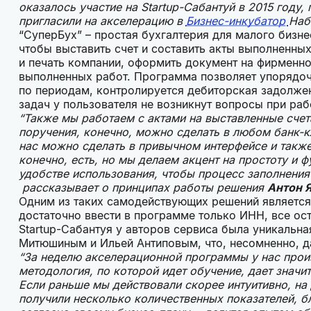
оказалось участие на Startup-Сабантуй в 2015 году,
пригласили на акселерацию в
Бизнес-инкубатор
Наб
“СуперБух” – простая бухгалтерия для малого бизне
чтобы выставить счет и составить акты выполненных
и печать компании, оформить документ на фирменном
выполненных работ. Программа позволяет упорядочи
по периодам, контролируется дебиторская задолжен
задач у пользователя не возникнут вопросы при раб
“Также мы работаем с актами на выставленные сче
поручения, конечно, можно сделать в любом банк-кл
нас можно сделать в привычном интерфейсе и также
конечно, есть, но мы делаем акцент на простоту и
удобстве использования, чтобы процесс заполнения 
рассказывает о принципах работы решения
Антон 
Одним из таких самодействующих решений является 
достаточно ввести в программе только ИНН, все ос
Startup-Сабантуя у авторов сервиса была уникальн
Митюшиным и Ильей Антиповым, что, несомненно, д
“За неделю акселерационной программы у нас произ
методология, по которой идет обучение, дает значи
Если раньше мы действовали скорее интуитивно, на 
получили несколько количественных показателей, 