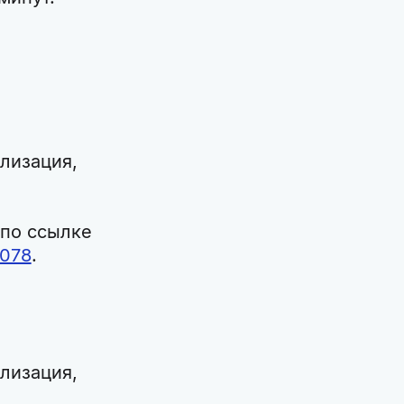
ализация,
 по ссылке
3078
.
ализация,