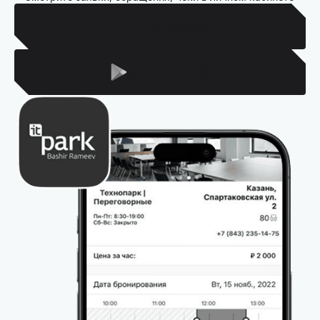
Для Iphone
Для Android