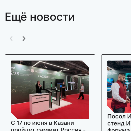
Ещё новости
Посол И
C 17 по июня в Казани
стенд И
пройдет саммит Россия -
форума